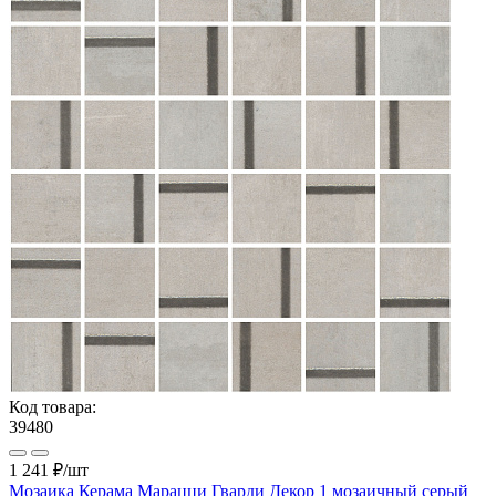
Код товара:
39480
1 241 ₽
/шт
Мозаика Керама Марацци Гварди Декор 1 мозаичный серый