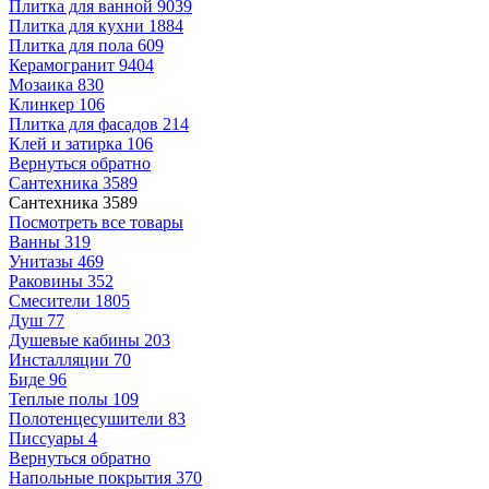
Плитка для ванной
9039
Плитка для кухни
1884
Плитка для пола
609
Керамогранит
9404
Мозаика
830
Клинкер
106
Плитка для фасадов
214
Клей и затирка
106
Вернуться обратно
Сантехника
3589
Сантехника
3589
Посмотреть все товары
Ванны
319
Унитазы
469
Раковины
352
Смесители
1805
Душ
77
Душевые кабины
203
Инсталляции
70
Биде
96
Теплые полы
109
Полотенцесушители
83
Писсуары
4
Вернуться обратно
Напольные покрытия
370