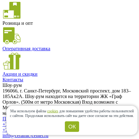
Розница и опт
Оперативная доставка
Акции и скидки
Контакты
Шоу-рум
196066, г. Санкт-Петербург, Московский проспект, дом 183–
185Ак2А. Шоу-рум находится на территории ЖК «Граф
Орлов». (500м от метро Московская) Вход возможен с
Московского проспекта и с Варшавской улицы. Заезд на
Мы используем файлы
cookies
для повышения удобства работы пользователей
машине только с Варшавской улицы.
с сайтом.
Продолжая использовать сайт вы даете свое согласие на эти действия.
Проложить маршрут
+7 (962) 343-21-12
ОК
+7 (812) 985-58-85
info@ceramic-center.ru