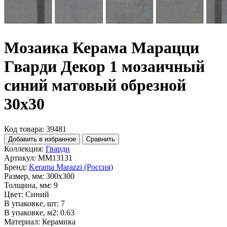
Мозаика Керама Марацци
Гварди Декор 1 мозаичный
синий матовый обрезной
30x30
Код товара: 39481
Добавить в избранное
Сравнить
Коллекция:
Гварди
Артикул:
MM13131
Бренд:
Kerama Marazzi (Россия)
Размер, мм:
300x300
Толщина, мм:
9
Цвет:
Синий
В упаковке, шт:
7
В упаковке, м2:
0.63
Материал:
Керамика