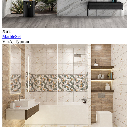
Хит!
MarbleSet
VitrA, Турция