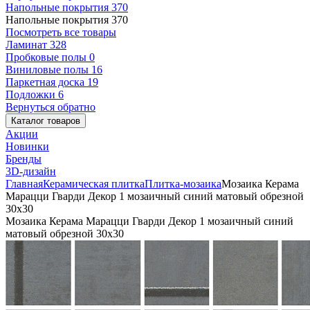
Напольные покрытия
370
Напольные покрытия
370
Посмотреть все товары
Ламинат
328
Пробковые полы
0
Виниловые полы
16
Паркетная доска
19
Подложки
6
Вернуться обратно
Каталог товаров
Акции
Новинки
Бренды
3D-дизайн
Главная
Керамическая плитка
Плитка-мозаика
Мозаика Керама
Марацци Гварди Декор 1 мозаичный синий матовый обрезной
30x30
Мозаика Керама Марацци Гварди Декор 1 мозаичный синий
матовый обрезной 30x30