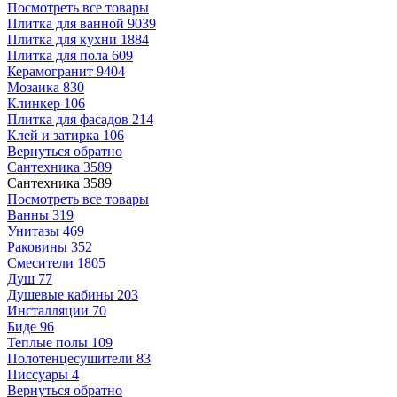
Посмотреть все товары
Плитка для ванной
9039
Плитка для кухни
1884
Плитка для пола
609
Керамогранит
9404
Мозаика
830
Клинкер
106
Плитка для фасадов
214
Клей и затирка
106
Вернуться обратно
Сантехника
3589
Сантехника
3589
Посмотреть все товары
Ванны
319
Унитазы
469
Раковины
352
Смесители
1805
Душ
77
Душевые кабины
203
Инсталляции
70
Биде
96
Теплые полы
109
Полотенцесушители
83
Писсуары
4
Вернуться обратно