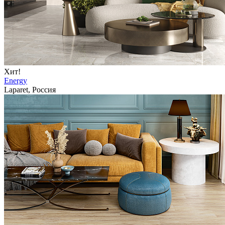
Хит!
Energy
Laparet, Россия