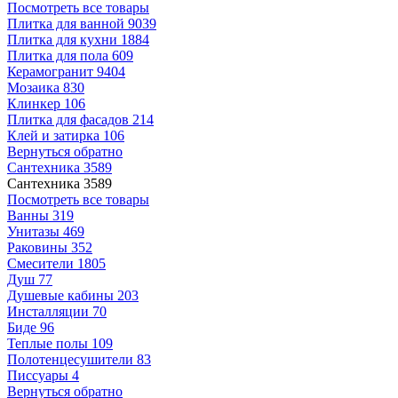
Посмотреть все товары
Плитка для ванной
9039
Плитка для кухни
1884
Плитка для пола
609
Керамогранит
9404
Мозаика
830
Клинкер
106
Плитка для фасадов
214
Клей и затирка
106
Вернуться обратно
Сантехника
3589
Сантехника
3589
Посмотреть все товары
Ванны
319
Унитазы
469
Раковины
352
Смесители
1805
Душ
77
Душевые кабины
203
Инсталляции
70
Биде
96
Теплые полы
109
Полотенцесушители
83
Писсуары
4
Вернуться обратно