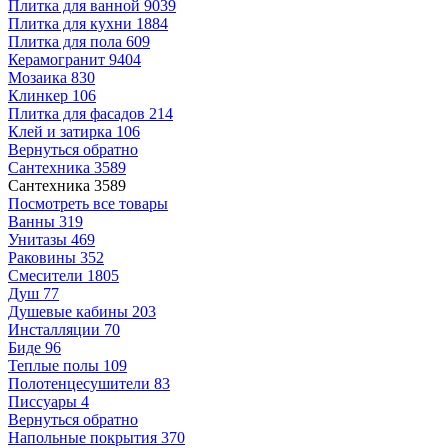
Плитка для ванной
9039
Плитка для кухни
1884
Плитка для пола
609
Керамогранит
9404
Мозаика
830
Клинкер
106
Плитка для фасадов
214
Клей и затирка
106
Вернуться обратно
Сантехника
3589
Сантехника
3589
Посмотреть все товары
Ванны
319
Унитазы
469
Раковины
352
Смесители
1805
Душ
77
Душевые кабины
203
Инсталляции
70
Биде
96
Теплые полы
109
Полотенцесушители
83
Писсуары
4
Вернуться обратно
Напольные покрытия
370