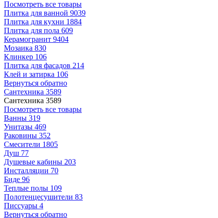
Посмотреть все товары
Плитка для ванной
9039
Плитка для кухни
1884
Плитка для пола
609
Керамогранит
9404
Мозаика
830
Клинкер
106
Плитка для фасадов
214
Клей и затирка
106
Вернуться обратно
Сантехника
3589
Сантехника
3589
Посмотреть все товары
Ванны
319
Унитазы
469
Раковины
352
Смесители
1805
Душ
77
Душевые кабины
203
Инсталляции
70
Биде
96
Теплые полы
109
Полотенцесушители
83
Писсуары
4
Вернуться обратно