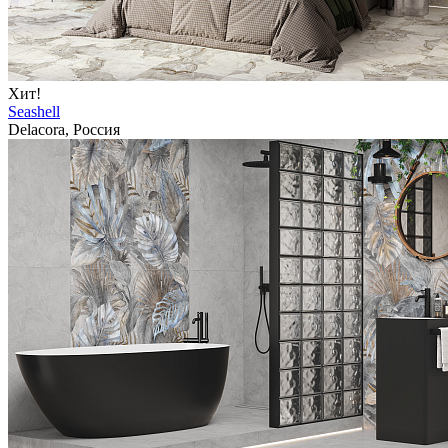
Хит!
Seashell
Delacora, Россия