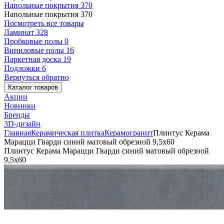
Напольные покрытия
370
Напольные покрытия
370
Посмотреть все товары
Ламинат
328
Пробковые полы
0
Виниловые полы
16
Паркетная доска
19
Подложки
6
Вернуться обратно
Каталог товаров
Акции
Новинки
Бренды
3D-дизайн
Главная
Керамическая плитка
Керамогранит
Плинтус Керама
Марацци Гварди синий матовый обрезной 9,5x60
Плинтус Керама Марацци Гварди синий матовый обрезной
9,5x60