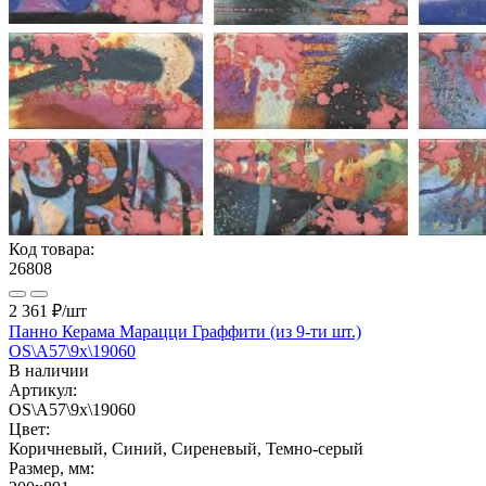
Код товара:
26808
2 361 ₽
/шт
Панно Керама Марацци Граффити (из 9-ти шт.)
OS\A57\9x\19060
В наличии
Артикул:
OS\A57\9x\19060
Цвет:
Коричневый, Синий, Сиреневый, Темно-серый
Размер, мм: