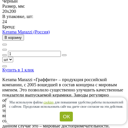
Черный
Размер, мм:
20x200
В упаковке, шт:
24
Бренд:
Kerama Marazzi (Россия)
В корзину
Купить в 1 клик
Kerama Marazzi «Граффити» – продукция российской
компании, с 2005 вошедшей в состав концерна с мировым
именем. Это позволило существенно улучшить качественные
показатели выпускаемой керамики. Заводы регулярно
обновляют техническое оснащение, применяют новаторский
Мы используем файлы
cookies
для повышения удобства работы пользователей
разработки из Европы. При этом керамика производится на
с сайтом.
Продолжая использовать сайт вы даете свое согласие на эти действия.
территории нашей страны, поэтому доступнее по цене, чем
ввозимые из-за границы товары. Марка первой в РФ начала
ОК
создавать коллекции, посвященные определенной тематике. В
данном случае это – мировые достопримечательности.