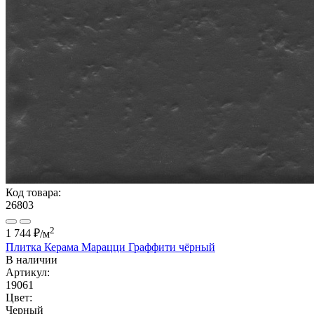
Код товара:
26803
2
1 744 ₽
/м
Плитка Керама Марацци Граффити чёрный
В наличии
Артикул:
19061
Цвет:
Черный