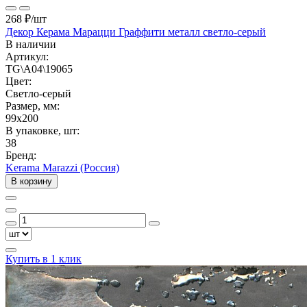
268 ₽
/шт
Декор Керама Марацци Граффити металл светло-серый
В наличии
Артикул:
TG\A04\19065
Цвет:
Светло-серый
Размер, мм:
99x200
В упаковке, шт:
38
Бренд:
Kerama Marazzi (Россия)
В корзину
Купить в 1 клик