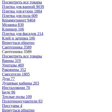
Посмотреть все товары
Плитка для ванной
9039
Плитка для кухни
1884
Плитка для пола
609
Керамогранит
9404
Мозаика
830
Клинкер
106
Плитка для фасадов
214
Клей и затирка
106
Вернуться обратно
Сантехника
3589
Сантехника
3589
Посмотреть все товары
Ванны
319
Унитазы
469
Раковины
352
Смесители
1805
Душ
77
Душевые кабины
203
Инсталляции
70
Биде
96
Теплые полы
109
Полотенцесушители
83
Писсуары
4
Вернуться обратно