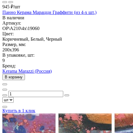
945 ₽
/шт
Панно Керама Марацци Граффити (из 4-х шт.)
В наличии
Артикул:
OP\A210\4x\19060
Цвет:
Коричневый, Белый, Черный
Размер, мм:
200x396
В упаковке, шт:
9
Бренд:
Kerama Marazzi (Россия)
В корзину
Купить в 1 клик