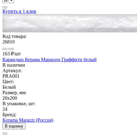
Купить в 1 клик
Код товара:
26810
163 ₽
/шт
Карандаш Керама Марацци Граффити белый
В наличии
Артикул:
PRA001
Цвет:
Белый
Размер, мм:
20x200
В упаковке, шт:
24
Бренд:
Kerama Marazzi (Россия)
В корзину