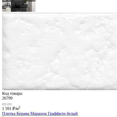
Код товара:
26799
2
1 591 ₽
/м
Плитка Керама Марацци Граффити белый