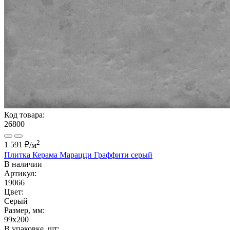
Код товара:
26800
2
1 591 ₽
/м
Плитка Керама Марацци Граффити серый
В наличии
Артикул:
19066
Цвет:
Серый
Размер, мм:
99x200
В упаковке, шт: