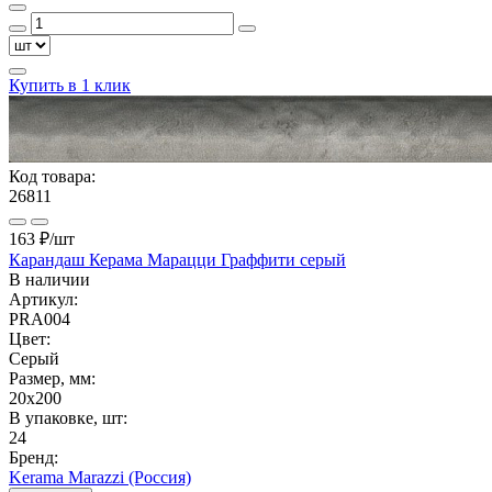
Купить в 1 клик
Код товара:
26811
163 ₽
/шт
Карандаш Керама Марацци Граффити серый
В наличии
Артикул:
PRA004
Цвет:
Серый
Размер, мм:
20x200
В упаковке, шт:
24
Бренд:
Kerama Marazzi (Россия)