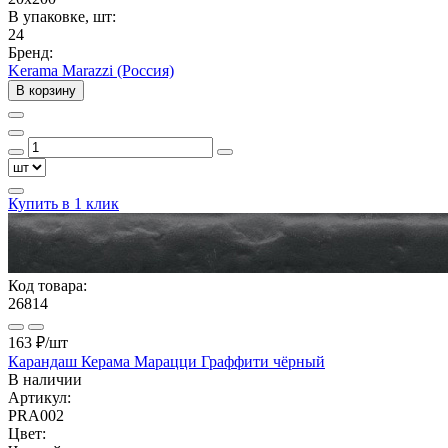
В упаковке, шт:
24
Бренд:
Kerama Marazzi (Россия)
В корзину
Купить в 1 клик
Код товара:
26814
163 ₽
/шт
Карандаш Керама Марацци Граффити чёрный
В наличии
Артикул:
PRA002
Цвет: