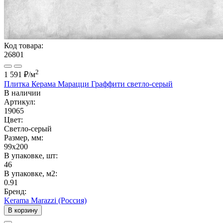
Код товара:
26801
2
1 591 ₽
/м
Плитка Керама Марацци Граффити светло-серый
В наличии
Артикул:
19065
Цвет:
Светло-серый
Размер, мм:
99x200
В упаковке, шт:
46
В упаковке, м2:
0.91
Бренд:
Kerama Marazzi (Россия)
В корзину