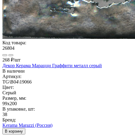
Код товара:
26804
268 ₽
/шт
Декор Керама Марацци Граффити металл серый
В наличии
Артикул:
TG\B04\19066
Цвет:
Серый
Размер, мм:
99x200
В упаковке, шт:
38
Бренд:
Kerama Marazzi (Россия)
В корзину