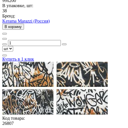
99x200
В упаковке, шт:
38
Бренд:
Kerama Marazzi (Россия)
В корзину
Купить в 1 клик
Код товара:
26807