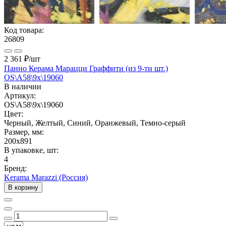
Код товара:
26809
2 361 ₽
/шт
Панно Керама Марацци Граффити (из 9-ти шт.)
OS\A58\9x\19060
В наличии
Артикул:
OS\A58\9x\19060
Цвет:
Черный, Желтый, Синий, Оранжевый, Темно-серый
Размер, мм:
200x891
В упаковке, шт:
4
Бренд:
Kerama Marazzi (Россия)
В корзину