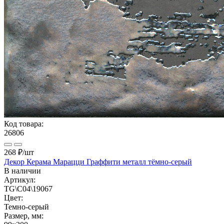
Код товара:
26806
268 ₽
/шт
Декор Керама Марацци Граффити металл тёмно-серый
В наличии
Артикул:
TG\C04\19067
Цвет:
Темно-серый
Размер, мм: