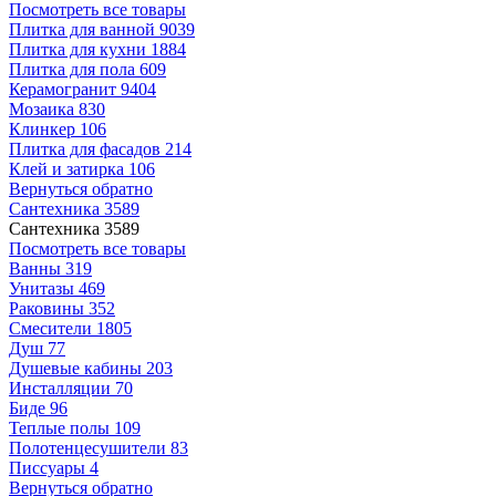
Посмотреть все товары
Плитка для ванной
9039
Плитка для кухни
1884
Плитка для пола
609
Керамогранит
9404
Мозаика
830
Клинкер
106
Плитка для фасадов
214
Клей и затирка
106
Вернуться обратно
Сантехника
3589
Сантехника
3589
Посмотреть все товары
Ванны
319
Унитазы
469
Раковины
352
Смесители
1805
Душ
77
Душевые кабины
203
Инсталляции
70
Биде
96
Теплые полы
109
Полотенцесушители
83
Писсуары
4
Вернуться обратно