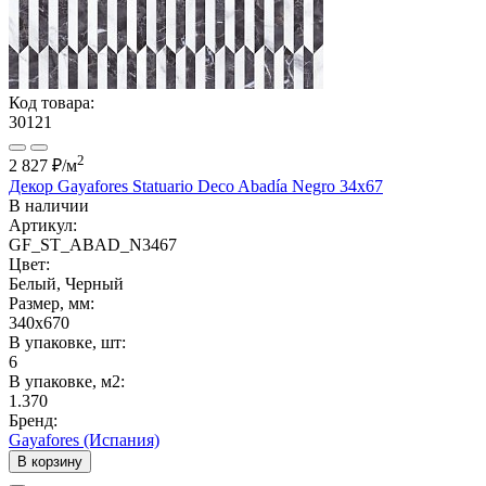
Код товара:
30121
2
2 827 ₽
/м
Декор Gayafores Statuario Deco Abadía Negro 34x67
В наличии
Артикул:
GF_ST_ABAD_N3467
Цвет:
Белый, Черный
Размер, мм:
340x670
В упаковке, шт:
6
В упаковке, м2:
1.370
Бренд:
Gayafores (Испания)
В корзину