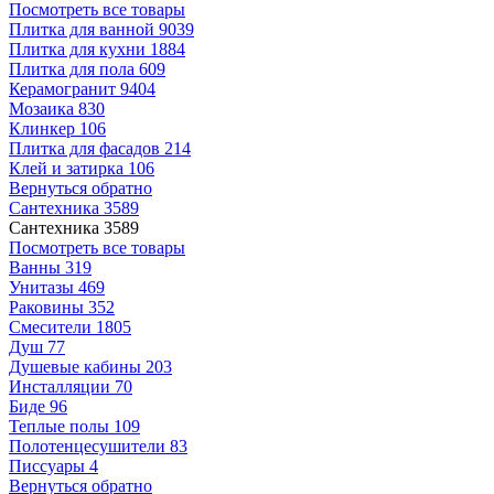
Посмотреть все товары
Плитка для ванной
9039
Плитка для кухни
1884
Плитка для пола
609
Керамогранит
9404
Мозаика
830
Клинкер
106
Плитка для фасадов
214
Клей и затирка
106
Вернуться обратно
Сантехника
3589
Сантехника
3589
Посмотреть все товары
Ванны
319
Унитазы
469
Раковины
352
Смесители
1805
Душ
77
Душевые кабины
203
Инсталляции
70
Биде
96
Теплые полы
109
Полотенцесушители
83
Писсуары
4
Вернуться обратно