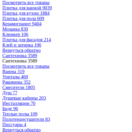
Посмотреть все товары
Плитка для ванной
9039
Плитка для кухни
1884
Плитка для пола
609
Керамогранит
9404
Мозаика
830
Клинкер
106
Плитка для фасадов
214
Клей и затирка
106
Вернуться обратно
Сантехника
3589
Сантехника
3589
Посмотреть все товары
Ванны
319
Унитазы
469
Раковины
352
Смесители
1805
Душ
77
Душевые кабины
203
Инсталляции
70
Биде
96
Теплые полы
109
Полотенцесушители
83
Писсуары
4
Вернуться обратно