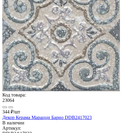
Код товара:
23064
344 ₽
/шт
Декор Керама Марацци Барио DDB2417023
В наличии
Артикул: