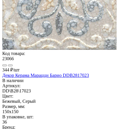
Код товара:
23066
344 ₽
/шт
Декор Керама Марацци Барио DDB2817023
В наличии
Артикул:
DD\B28\17023
Цвет:
Бежевый, Серый
Размер, мм:
150x150
В упаковке, шт:
36
Бренд: