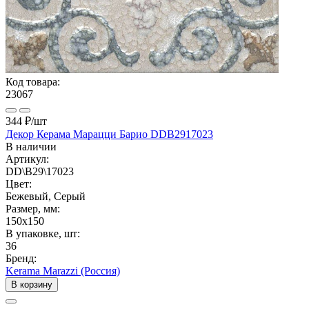
Код товара:
23067
344 ₽
/шт
Декор Керама Марацци Барио DDB2917023
В наличии
Артикул:
DD\B29\17023
Цвет:
Бежевый, Серый
Размер, мм:
150x150
В упаковке, шт:
36
Бренд:
Kerama Marazzi (Россия)
В корзину