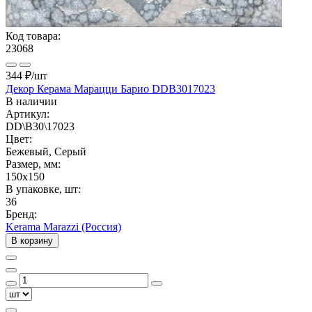
Код товара:
23068
344 ₽
/шт
Декор Керама Марацци Барио DDB3017023
В наличии
Артикул:
DD\B30\17023
Цвет:
Бежевый, Серый
Размер, мм:
150x150
В упаковке, шт:
36
Бренд:
Kerama Marazzi (Россия)
В корзину