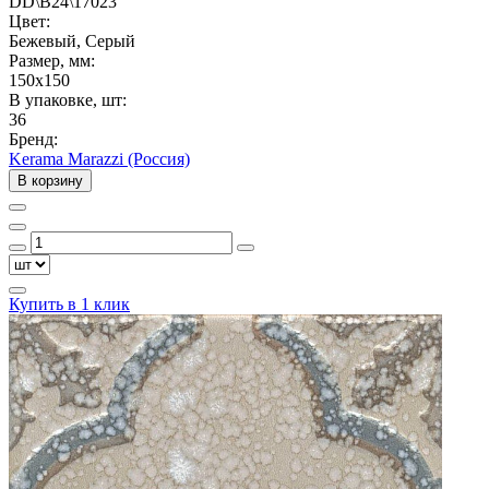
DD\B24\17023
Цвет:
Бежевый, Серый
Размер, мм:
150x150
В упаковке, шт:
36
Бренд:
Kerama Marazzi (Россия)
В корзину
Купить в 1 клик