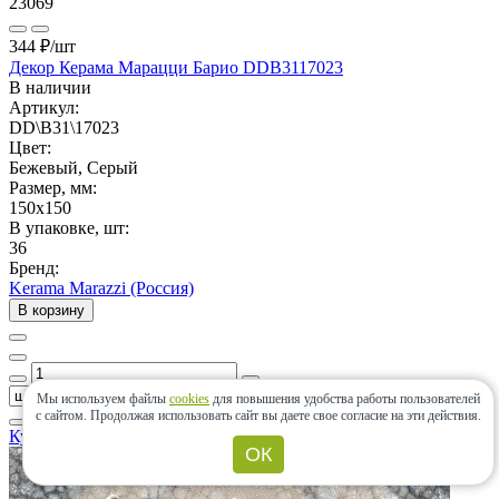
23069
344 ₽
/шт
Декор Керама Марацци Барио DDB3117023
В наличии
Артикул:
DD\B31\17023
Цвет:
Бежевый, Серый
Размер, мм:
150x150
В упаковке, шт:
36
Бренд:
Kerama Marazzi (Россия)
В корзину
Мы используем файлы
cookies
для повышения удобства работы пользователей
с сайтом.
Продолжая использовать сайт вы даете свое согласие на эти действия.
Купить в 1 клик
ОК