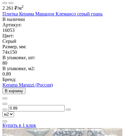
2
2 261 ₽
/м
Плитка Керама Марацци Клемансо серый грань
В наличии
Артикул:
16053
Цвет:
Серый
Размер, мм:
74x150
В упаковке, шт:
80
В упаковке, м2:
0.89
Бренд:
Kerama Marazzi (Россия)
В корзину
Купить в 1 клик