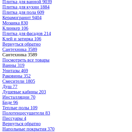
Плитка для ванной
9039
Плитка для кухни
1884
Плитка для пола
609
Керамогранит
9404
Мозаика
830
Клинкер
106
Плитка для фасадов
214
Клей и затирка
106
Вернуться обратно
Сантехника
3589
Сантехника
3589
Посмотреть все товары
Ванны
319
Унитазы
469
Раковины
352
Смесители
1805
Душ
77
Душевые кабины
203
Инсталляции
70
Биде
96
Теплые полы
109
Полотенцесушители
83
Писсуары
4
Вернуться обратно
Напольные покрытия
370