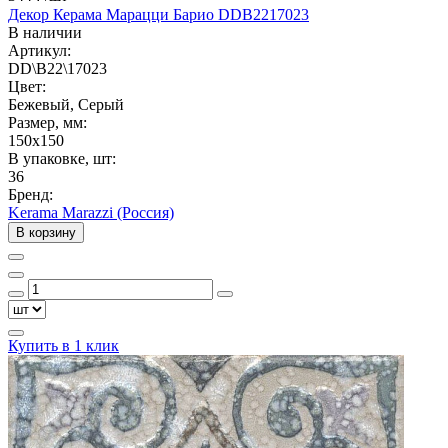
Декор Керама Марацци Барио DDB2217023
В наличии
Артикул:
DD\B22\17023
Цвет:
Бежевый, Серый
Размер, мм:
150x150
В упаковке, шт:
36
Бренд:
Kerama Marazzi (Россия)
В корзину
Купить в 1 клик