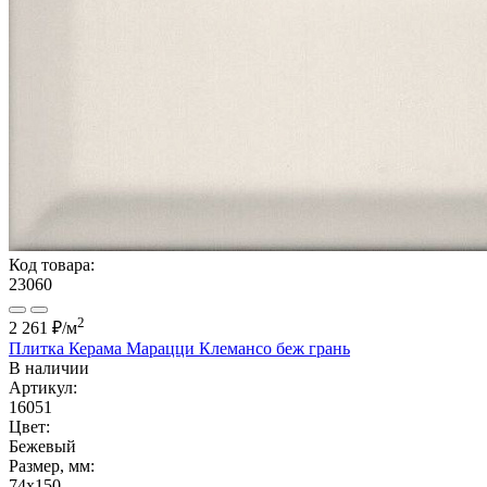
Код товара:
23060
2
2 261 ₽
/м
Плитка Керама Марацци Клемансо беж грань
В наличии
Артикул:
16051
Цвет:
Бежевый
Размер, мм:
74x150