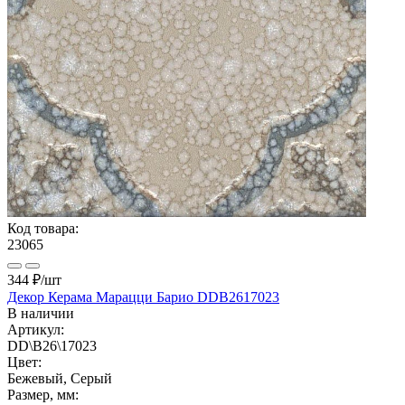
Код товара:
23065
344 ₽
/шт
Декор Керама Марацци Барио DDB2617023
В наличии
Артикул:
DD\B26\17023
Цвет:
Бежевый, Серый
Размер, мм: