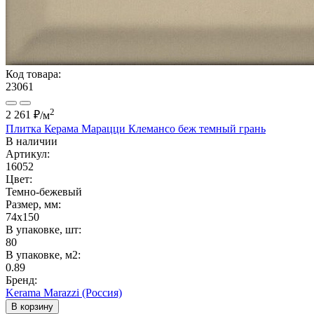
Код товара:
23061
2
2 261 ₽
/м
Плитка Керама Марацци Клемансо беж темный грань
В наличии
Артикул:
16052
Цвет:
Темно-бежевый
Размер, мм:
74x150
В упаковке, шт:
80
В упаковке, м2:
0.89
Бренд:
Kerama Marazzi (Россия)
В корзину