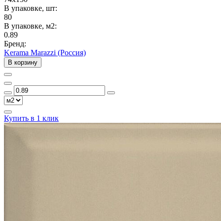
В упаковке, шт:
80
В упаковке, м2:
0.89
Бренд:
Kerama Marazzi (Россия)
В корзину
Купить в 1 клик