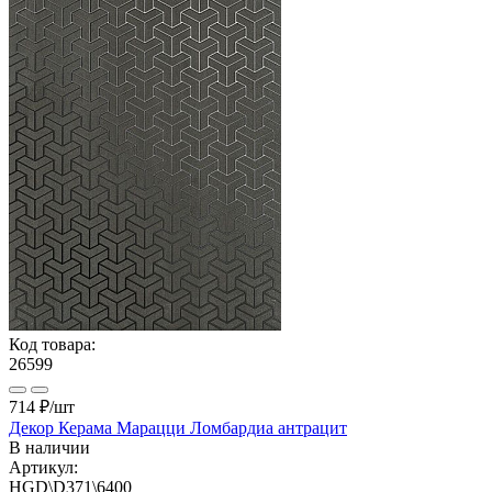
Код товара:
26599
714 ₽
/шт
Декор Керама Марацци Ломбардиа антрацит
В наличии
Артикул:
HGD\D371\6400