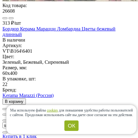
Код товара:
26608
313 ₽
/шт
Бордюр Керама Марацци Ломбардиа Цветы бежевый
длинный
В наличии
Артикул:
VT\B164\6401
Цвет:
Зеленый, Бежевый, Сиреневый
Размер, мм:
60x400
В упаковке, шт:
22
Бренд:
Kerama Marazzi (Россия)
В корзину
Мы используем файлы
cookies
для повышения удобства работы пользователей
с сайтом.
Продолжая использовать сайт вы даете свое согласие на эти действия.
ОК
Купить в 1 клик