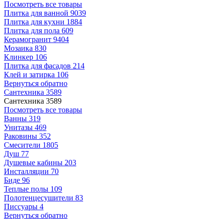
Посмотреть все товары
Плитка для ванной
9039
Плитка для кухни
1884
Плитка для пола
609
Керамогранит
9404
Мозаика
830
Клинкер
106
Плитка для фасадов
214
Клей и затирка
106
Вернуться обратно
Сантехника
3589
Сантехника
3589
Посмотреть все товары
Ванны
319
Унитазы
469
Раковины
352
Смесители
1805
Душ
77
Душевые кабины
203
Инсталляции
70
Биде
96
Теплые полы
109
Полотенцесушители
83
Писсуары
4
Вернуться обратно