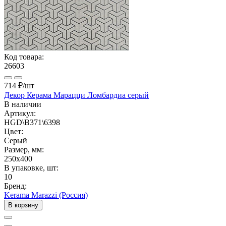
Код товара:
26603
714 ₽
/шт
Декор Керама Марацци Ломбардиа серый
В наличии
Артикул:
HGD\B371\6398
Цвет:
Серый
Размер, мм:
250x400
В упаковке, шт:
10
Бренд:
Kerama Marazzi (Россия)
В корзину