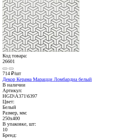
Код товара:
26601
714 ₽
/шт
Декор Керама Марацци Ломбардиа белый
В наличии
Артикул:
HGD\A371\6397
Цвет:
Белый
Размер, мм:
250x400
В упаковке, шт:
10
Бренд: