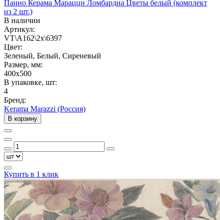
Панно Керама Марацци Ломбардиа Цветы белый (комплект
из 2 шт.)
В наличии
Артикул:
VT\A162\2x\6397
Цвет:
Зеленый, Белый, Сиреневый
Размер, мм:
400x500
В упаковке, шт:
4
Бренд:
Kerama Marazzi (Россия)
В корзину
Купить в 1 клик