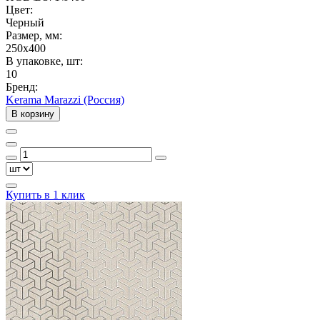
Цвет:
Черный
Размер, мм:
250x400
В упаковке, шт:
10
Бренд:
Kerama Marazzi (Россия)
В корзину
Купить в 1 клик