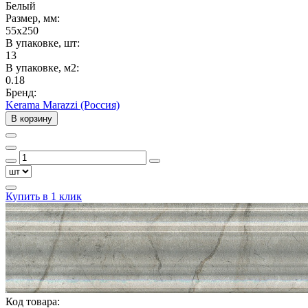
Белый
Размер, мм:
55x250
В упаковке, шт:
13
В упаковке, м2:
0.18
Бренд:
Kerama Marazzi (Россия)
В корзину
Купить в 1 клик
Код товара: