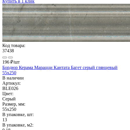
Купить в 1 клик
Код товара:
37438
196 ₽
/шт
Бордюр Керама Марацци Кантата Багет серый глянцевый
55x250
В наличии
Артикул:
BLE026
Цвет:
Серый
Размер, мм:
55x250
В упаковке, шт:
13
В упаковке, м2: