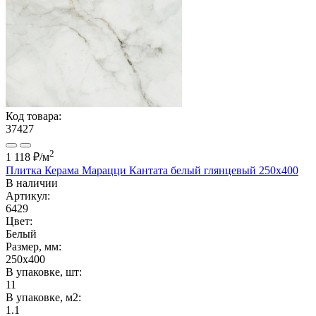
Код товара:
37427
2
1 118 ₽
/м
Плитка Керама Марацци Кантата белый глянцевый 250x400
В наличии
Артикул:
6429
Цвет:
Белый
Размер, мм:
250x400
В упаковке, шт:
11
В упаковке, м2:
1.1