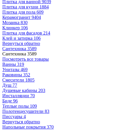
Плитка для ванной
9039
Плитка для кухни
1884
Плитка для пола
609
Керамогранит
9404
Мозаика
830
Клинкер
106
Плитка для фасадов
214
Клей и затирка
106
Вернуться обратно
Сантехника
3589
Сантехника
3589
Посмотреть все товары
Ванны
319
Унитазы
469
Раковины
352
Смесители
1805
Душ
77
Душевые кабины
203
Инсталляции
70
Биде
96
Теплые полы
109
Полотенцесушители
83
Писсуары
4
Вернуться обратно
Напольные покрытия
370