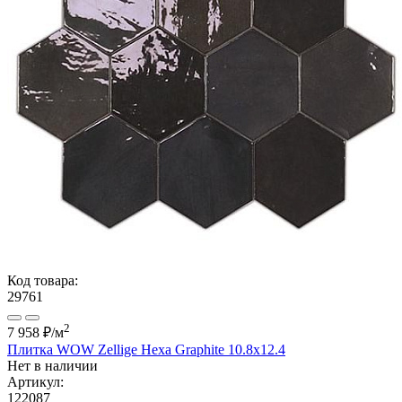
Код товара:
29761
2
7 958 ₽
/м
Плитка WOW Zellige Hexa Graphite 10.8x12.4
Нет в наличии
Артикул:
122087