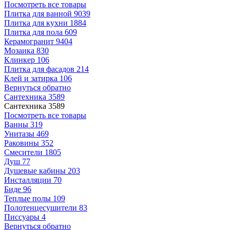
Посмотреть все товары
Плитка для ванной
9039
Плитка для кухни
1884
Плитка для пола
609
Керамогранит
9404
Мозаика
830
Клинкер
106
Плитка для фасадов
214
Клей и затирка
106
Вернуться обратно
Сантехника
3589
Сантехника
3589
Посмотреть все товары
Ванны
319
Унитазы
469
Раковины
352
Смесители
1805
Душ
77
Душевые кабины
203
Инсталляции
70
Биде
96
Теплые полы
109
Полотенцесушители
83
Писсуары
4
Вернуться обратно