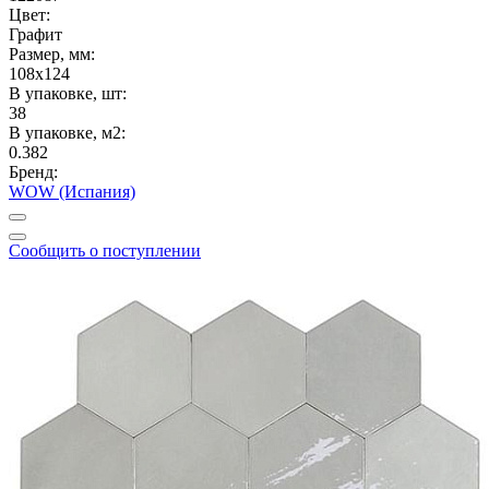
Цвет:
Графит
Размер, мм:
108x124
В упаковке, шт:
38
В упаковке, м2:
0.382
Бренд:
WOW (Испания)
Сообщить о поступлении