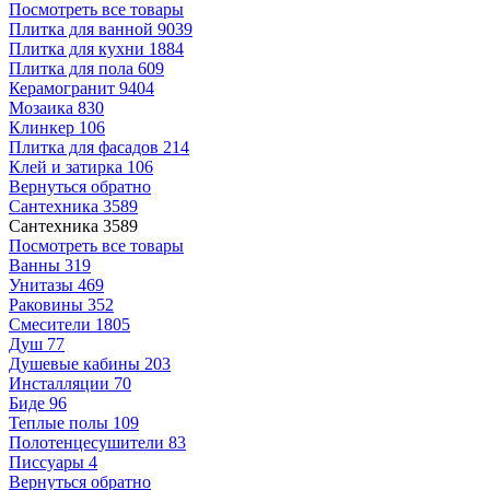
Посмотреть все товары
Плитка для ванной
9039
Плитка для кухни
1884
Плитка для пола
609
Керамогранит
9404
Мозаика
830
Клинкер
106
Плитка для фасадов
214
Клей и затирка
106
Вернуться обратно
Сантехника
3589
Сантехника
3589
Посмотреть все товары
Ванны
319
Унитазы
469
Раковины
352
Смесители
1805
Душ
77
Душевые кабины
203
Инсталляции
70
Биде
96
Теплые полы
109
Полотенцесушители
83
Писсуары
4
Вернуться обратно