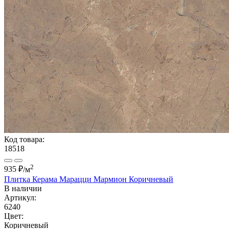
Код товара:
18518
2
935 ₽
/м
Плитка Керама Марацци Мармион Коричневый
В наличии
Артикул:
6240
Цвет:
Коричневый