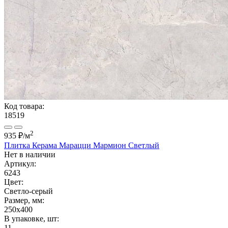
Код товара:
18519
2
935 ₽
/м
Плитка Керама Марацци Мармион Светлый
Нет в наличии
Артикул:
6243
Цвет:
Светло-серый
Размер, мм:
250x400
В упаковке, шт:
11