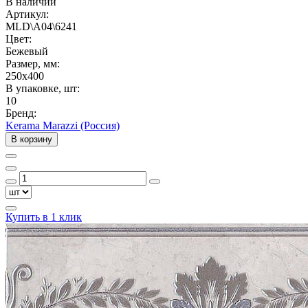
В наличии
Артикул:
MLD\A04\6241
Цвет:
Бежевый
Размер, мм:
250x400
В упаковке, шт:
10
Бренд:
Kerama Marazzi (Россия)
В корзину
Купить в 1 клик