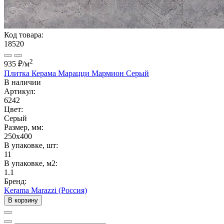
Код товара:
18520
2
935 ₽
/м
Плитка Керама Марацци Мармион Серый
В наличии
Артикул:
6242
Цвет:
Серый
Размер, мм:
250x400
В упаковке, шт:
11
В упаковке, м2:
1.1
Бренд:
Kerama Marazzi (Россия)
В корзину