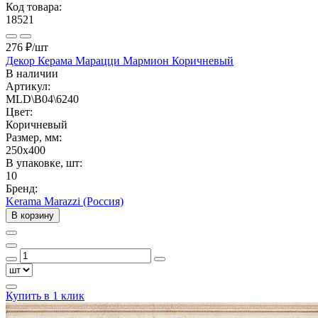
Код товара:
18521
276 ₽
/шт
Декор Керама Марацци Мармион Коричневый
В наличии
Артикул:
MLD\B04\6240
Цвет:
Коричневый
Размер, мм:
250x400
В упаковке, шт:
10
Бренд:
Kerama Marazzi (Россия)
В корзину
Купить в 1 клик