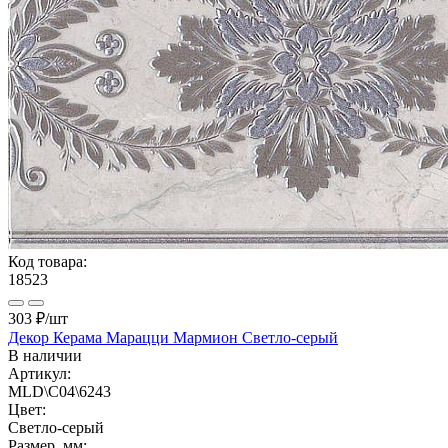
Код товара:
18523
303 ₽
/шт
Декор Керама Марацци Мармион Светло-серый
В наличии
Артикул:
MLD\C04\6243
Цвет:
Светло-серый
Размер, мм: