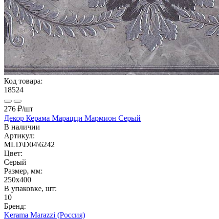
Код товара:
18524
276 ₽
/шт
Декор Керама Марацци Мармион Серый
В наличии
Артикул:
MLD\D04\6242
Цвет:
Серый
Размер, мм:
250x400
В упаковке, шт:
10
Бренд:
Kerama Marazzi (Россия)