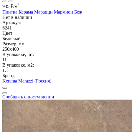
2
935 ₽
/м
Плитка Керама Марацци Мармион Беж
Нет в наличии
Артикул:
6241
Цвет:
Бежевый
Размер, мм:
250x400
В упаковке, шт:
11
В упаковке, м2:
1.1
Бренд:
Kerama Marazzi (Россия)
Сообщить о поступлении