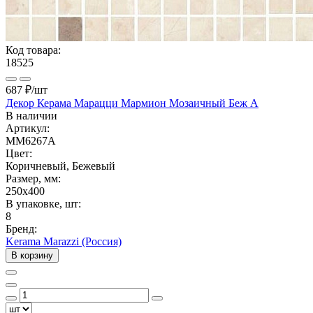
Код товара:
18525
687 ₽
/шт
Декор Керама Марацци Мармион Мозаичный Беж A
В наличии
Артикул:
MM6267A
Цвет:
Коричневый, Бежевый
Размер, мм:
250x400
В упаковке, шт:
8
Бренд:
Kerama Marazzi (Россия)
В корзину