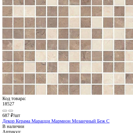
Код товара:
18527
687 ₽
/шт
Декор Керама Марацци Мармион Мозаичный Беж C
В наличии
Артикул: