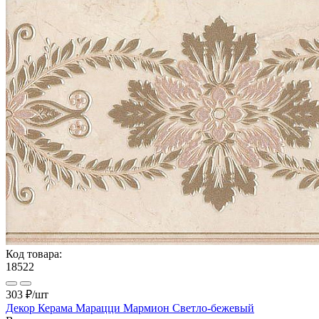
Код товара:
18522
303 ₽
/шт
Декор Керама Марацци Мармион Светло-бежевый