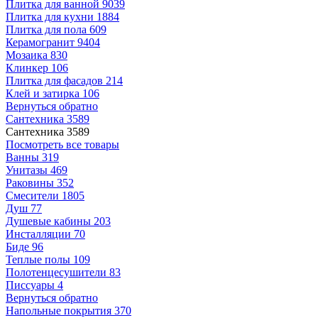
Плитка для ванной
9039
Плитка для кухни
1884
Плитка для пола
609
Керамогранит
9404
Мозаика
830
Клинкер
106
Плитка для фасадов
214
Клей и затирка
106
Вернуться обратно
Сантехника
3589
Сантехника
3589
Посмотреть все товары
Ванны
319
Унитазы
469
Раковины
352
Смесители
1805
Душ
77
Душевые кабины
203
Инсталляции
70
Биде
96
Теплые полы
109
Полотенцесушители
83
Писсуары
4
Вернуться обратно
Напольные покрытия
370