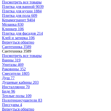
Посмотреть все товары
Плитка для ванной
9039
Плитка для кухни
1884
Плитка для пола
609
Керамогранит
9404
Мозаика
830
Клинкер
106
Плитка для фасадов
214
Клей и затирка
106
Вернуться обратно
Сантехника
3589
Сантехника
3589
Посмотреть все товары
Ванны
319
Унитазы
469
Раковины
352
Смесители
1805
Душ
77
Душевые кабины
203
Инсталляции
70
Биде
96
Теплые полы
109
Полотенцесушители
83
Писсуары
4
Вернуться обратно