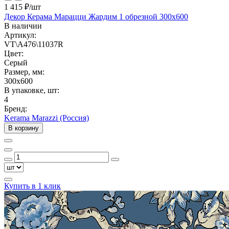
1 415 ₽
/шт
Декор Керама Марацци Жардим 1 обрезной 300x600
В наличии
Артикул:
VT\A476\11037R
Цвет:
Серый
Размер, мм:
300x600
В упаковке, шт:
4
Бренд:
Kerama Marazzi (Россия)
В корзину
Купить в 1 клик