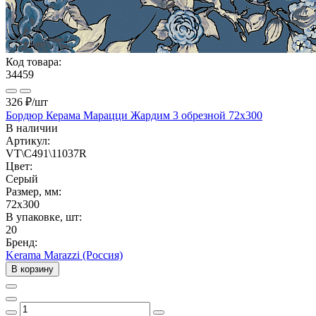
Код товара:
34459
326 ₽
/шт
Бордюр Керама Марацци Жардим 3 обрезной 72x300
В наличии
Артикул:
VT\C491\11037R
Цвет:
Серый
Размер, мм:
72x300
В упаковке, шт:
20
Бренд:
Kerama Marazzi (Россия)
В корзину