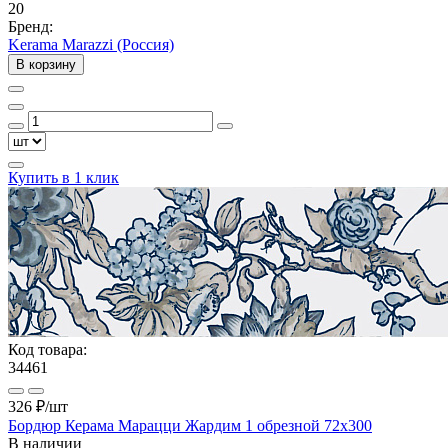
20
Бренд:
Kerama Marazzi (Россия)
В корзину
Купить в 1 клик
Код товара:
34461
326 ₽
/шт
Бордюр Керама Марацци Жардим 1 обрезной 72x300
В наличии