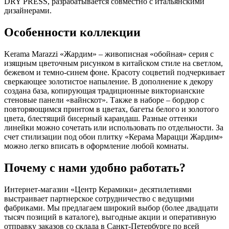
DRY PRESS, разрабатывается совместно с итальянскими
дизайнерами.
Особенности коллекции
Kerama Marazzi «Жардим» – живописная «обойная» серия с
изящным цветочным рисунком в китайском стиле на светлом,
бежевом и темно-синем фоне. Красоту соцветий подчеркивает
сверкающее золотистое напыление. В дополнение к декору
создана база, копирующая традиционные викторианские
стеновые панели «вайнскот». Также в наборе – бордюр с
повторяющимся принтом в цветах, багеты белого и золотого
цвета, блестящий бисерный карандаш. Разные оттенки
линейки можно сочетать или использовать по отдельности. За
счет стилизации под обои плитку «Керама Марацци Жардим»
можно легко вписать в оформление любой комнаты.
Почему с нами удобно работать?
Интернет-магазин «Центр Керамики» десятилетиями
выстраивает партнерское сотрудничество с ведущими
фабриками. Мы предлагаем широкий выбор (более двадцати
тысяч позиций в каталоге), выгодные акции и оперативную
отправку заказов со склада в Санкт-Петербурге по всей