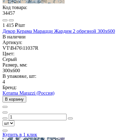
Код товара:
34457
1 415 ₽
/шт
Декор Керама Марацци Жардим 2 обрезной 300x600
В наличии
Артикул:
VT\B476\11037R
Цвет:
Серый
Размер, мм:
300x600
В упаковке, шт:
4
Бренд:
Kerama Marazzi (Россия)
В корзину
Купить в 1 клик