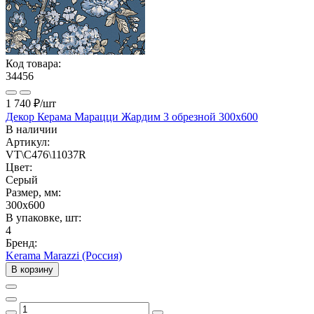
Код товара:
34456
1 740 ₽
/шт
Декор Керама Марацци Жардим 3 обрезной 300x600
В наличии
Артикул:
VT\C476\11037R
Цвет:
Серый
Размер, мм:
300x600
В упаковке, шт:
4
Бренд:
Kerama Marazzi (Россия)
В корзину