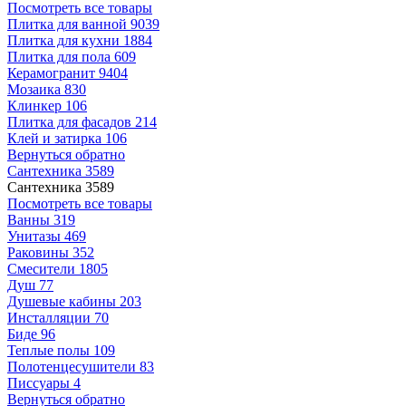
Посмотреть все товары
Плитка для ванной
9039
Плитка для кухни
1884
Плитка для пола
609
Керамогранит
9404
Мозаика
830
Клинкер
106
Плитка для фасадов
214
Клей и затирка
106
Вернуться обратно
Сантехника
3589
Сантехника
3589
Посмотреть все товары
Ванны
319
Унитазы
469
Раковины
352
Смесители
1805
Душ
77
Душевые кабины
203
Инсталляции
70
Биде
96
Теплые полы
109
Полотенцесушители
83
Писсуары
4
Вернуться обратно