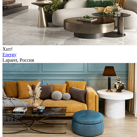
Хит!
Energy
Laparet, Россия