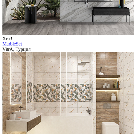
Хит!
MarbleSet
VitrA, Турция