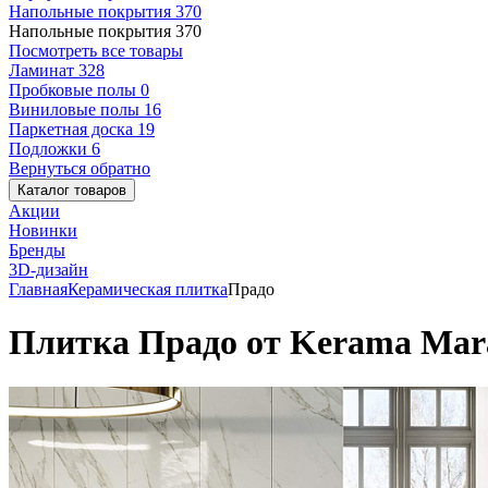
Напольные покрытия
370
Напольные покрытия
370
Посмотреть все товары
Ламинат
328
Пробковые полы
0
Виниловые полы
16
Паркетная доска
19
Подложки
6
Вернуться обратно
Каталог товаров
Акции
Новинки
Бренды
3D-дизайн
Главная
Керамическая плитка
Прадо
Плитка Прадо от Kerama Mara