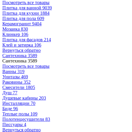
Посмотреть все товары
Плитка для ванной
9039
Плитка для кухни
1884
Плитка для пола
609
Керамогранит
9404
Мозаика
830
Клинкер
106
Плитка для фасадов
214
Клей и затирка
106
Вернуться обратно
Сантехника
3589
Сантехника
3589
Посмотреть все товары
Ванны
319
Унитазы
469
Раковины
352
Смесители
1805
Душ
77
Душевые кабины
203
Инсталляции
70
Биде
96
Теплые полы
109
Полотенцесушители
83
Писсуары
4
Вернуться обратно