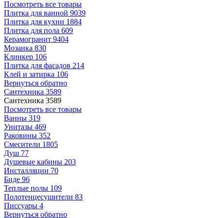
Посмотреть все товары
Плитка для ванной
9039
Плитка для кухни
1884
Плитка для пола
609
Керамогранит
9404
Мозаика
830
Клинкер
106
Плитка для фасадов
214
Клей и затирка
106
Вернуться обратно
Сантехника
3589
Сантехника
3589
Посмотреть все товары
Ванны
319
Унитазы
469
Раковины
352
Смесители
1805
Душ
77
Душевые кабины
203
Инсталляции
70
Биде
96
Теплые полы
109
Полотенцесушители
83
Писсуары
4
Вернуться обратно