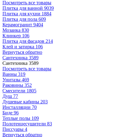
Посмотреть все товары
Плитка для ванной
9039
Плитка для кухни
1884
Плитка для пола
609
Керамогранит
9404
Мозаика
830
Клинкер
106
Плитка для фасадов
214
Клей и затирка
106
Вернуться обратно
Сантехника
3589
Сантехника
3589
Посмотреть все товары
Ванны
319
Унитазы
469
Раковины
352
Смесители
1805
Душ
77
Душевые кабины
203
Инсталляции
70
Биде
96
Теплые полы
109
Полотенцесушители
83
Писсуары
4
Вернуться обратно