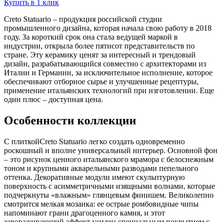
Купить в 1 клик
Creto Statuario – продукция российской студии
промышленного дизайна, которая начала свою работу в 2018
году. За короткий срок она стала ведущей маркой в
индустрии, открыла более пятисот представительств по
стране. Эту керамику ценят за интересный и трендовый
дизайн, разрабатывающийся совместно с архитекторами из
Италии и Германии, за исключительное исполнение, которое
обеспечивают отборное сырье и улучшенные рецептуры,
применение итальянских технологий при изготовлении. Еще
один плюс – доступная цена.
Особенности коллекции
С плиткойCreto Statuario легко создать одновременно
роскошный и вполне универсальный интерьер. Основной фон
– это рисунок ценного итальянского мрамора с белоснежным
тоном и крупными акварельными разводами пепельного
оттенка. Декоративные модули имеют скульптурную
поверхность с асимметричными изящными волнами, которые
подчеркнуты «влажным» глянцевым финишем. Великолепно
смотрится мелкая мозаика: ее острые ромбовидные чипы
напоминают грани драгоценного камня, и этот
завораживающий эффект усилен специальным покрытием с