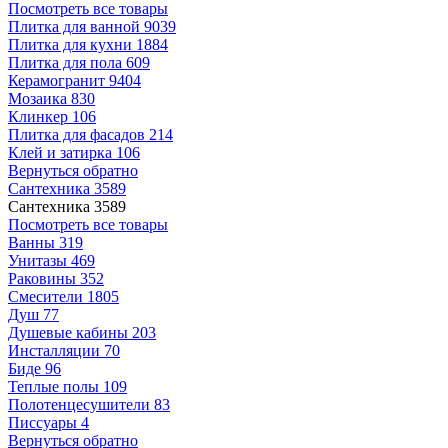
Посмотреть все товары
Плитка для ванной
9039
Плитка для кухни
1884
Плитка для пола
609
Керамогранит
9404
Мозаика
830
Клинкер
106
Плитка для фасадов
214
Клей и затирка
106
Вернуться обратно
Сантехника
3589
Сантехника
3589
Посмотреть все товары
Ванны
319
Унитазы
469
Раковины
352
Смесители
1805
Душ
77
Душевые кабины
203
Инсталляции
70
Биде
96
Теплые полы
109
Полотенцесушители
83
Писсуары
4
Вернуться обратно