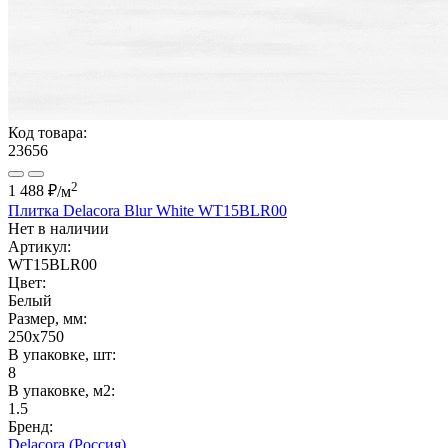
Код товара:
23656
2
1 488 ₽
/м
Плитка Delacora Blur White WT15BLR00
Нет в наличии
Артикул:
WT15BLR00
Цвет:
Белый
Размер, мм:
250x750
В упаковке, шт:
8
В упаковке, м2:
1.5
Бренд:
Delacora (Россия)