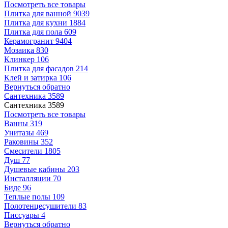
Посмотреть все товары
Плитка для ванной
9039
Плитка для кухни
1884
Плитка для пола
609
Керамогранит
9404
Мозаика
830
Клинкер
106
Плитка для фасадов
214
Клей и затирка
106
Вернуться обратно
Сантехника
3589
Сантехника
3589
Посмотреть все товары
Ванны
319
Унитазы
469
Раковины
352
Смесители
1805
Душ
77
Душевые кабины
203
Инсталляции
70
Биде
96
Теплые полы
109
Полотенцесушители
83
Писсуары
4
Вернуться обратно