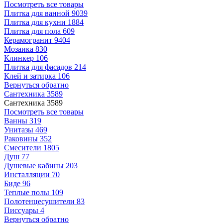
Посмотреть все товары
Плитка для ванной
9039
Плитка для кухни
1884
Плитка для пола
609
Керамогранит
9404
Мозаика
830
Клинкер
106
Плитка для фасадов
214
Клей и затирка
106
Вернуться обратно
Сантехника
3589
Сантехника
3589
Посмотреть все товары
Ванны
319
Унитазы
469
Раковины
352
Смесители
1805
Душ
77
Душевые кабины
203
Инсталляции
70
Биде
96
Теплые полы
109
Полотенцесушители
83
Писсуары
4
Вернуться обратно