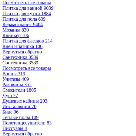
Посмотреть все товары
Плитка для ванной
9039
Плитка для кухни
1884
Плитка для пола
609
Керамогранит
9404
Мозаика
830
Клинкер
106
Плитка для фасадов
214
Клей и затирка
106
Вернуться обратно
Сантехника
3589
Сантехника
3589
Посмотреть все товары
Ванны
319
Унитазы
469
Раковины
352
Смесители
1805
Душ
77
Душевые кабины
203
Инсталляции
70
Биде
96
Теплые полы
109
Полотенцесушители
83
Писсуары
4
Вернуться обратно