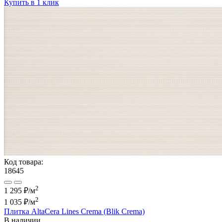
Купить в 1 клик
Код товара:
18645
2
1 295 ₽/м
2
1 035 ₽
/м
Плитка AltaCera Lines Crema (Blik Crema)
В наличии