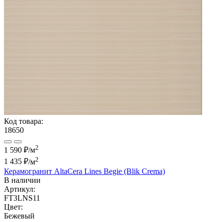
Код товара:
18650
2
1 590 ₽/м
2
1 435 ₽
/м
Керамогранит AltaCera Lines Begie (Blik Crema)
В наличии
Артикул:
FT3LNS11
Цвет:
Бежевый