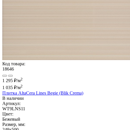
Код товара:
18646
2
1 295 ₽/м
2
1 035 ₽
/м
Плитка AltaCera Lines Begie (Blik Crema)
В наличии
Артикул:
WT9LNS11
Цвет:
Бежевый
Размер, мм:
249x500