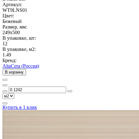
Артикул:
WT9LNS01
Цвет:
Бежевый
Размер, мм:
249x500
В упаковке, шт:
12
В упаковке, м2:
1.49
Бренд:
AltaCera (Россия)
В корзину
Купить в 1 клик