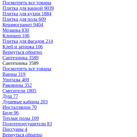
Посмотреть все товары
Плитка для ванной
9039
Плитка для кухни
1884
Плитка для пола
609
Керамогранит
9404
Мозаика
830
Клинкер
106
Плитка для фасадов
214
Клей и затирка
106
Вернуться обратно
Сантехника
3589
Сантехника
3589
Посмотреть все товары
Ванны
319
Унитазы
469
Раковины
352
Смесители
1805
Душ
77
Душевые кабины
203
Инсталляции
70
Биде
96
Теплые полы
109
Полотенцесушители
83
Писсуары
4
Вернуться обратно