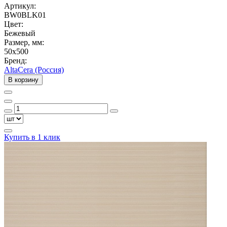
Артикул:
BW0BLK01
Цвет:
Бежевый
Размер, мм:
50x500
Бренд:
AltaCera (Россия)
В корзину
Купить в 1 клик