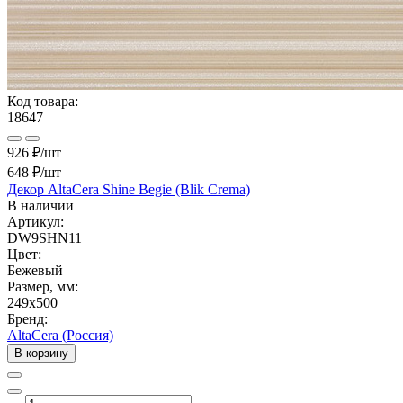
Код товара:
18647
926 ₽/шт
648 ₽
/шт
Декор AltaCera Shine Begie (Blik Crema)
В наличии
Артикул:
DW9SHN11
Цвет:
Бежевый
Размер, мм:
249x500
Бренд:
AltaCera (Россия)
В корзину