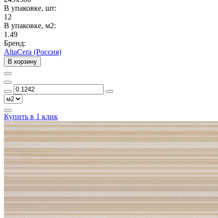
В упаковке, шт:
12
В упаковке, м2:
1.49
Бренд:
AltaCera (Россия)
В корзину
Купить в 1 клик