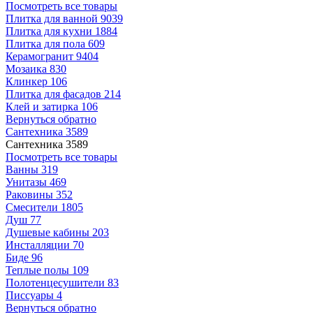
Посмотреть все товары
Плитка для ванной
9039
Плитка для кухни
1884
Плитка для пола
609
Керамогранит
9404
Мозаика
830
Клинкер
106
Плитка для фасадов
214
Клей и затирка
106
Вернуться обратно
Сантехника
3589
Сантехника
3589
Посмотреть все товары
Ванны
319
Унитазы
469
Раковины
352
Смесители
1805
Душ
77
Душевые кабины
203
Инсталляции
70
Биде
96
Теплые полы
109
Полотенцесушители
83
Писсуары
4
Вернуться обратно