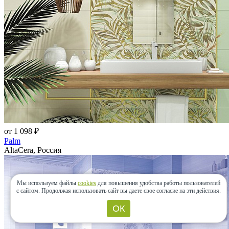
от 1 098 ₽
Palm
AltaCera, Россия
Мы используем файлы
cookies
для повышения удобства работы пользователей
с сайтом.
Продолжая использовать сайт вы даете свое согласие на эти действия.
ОК