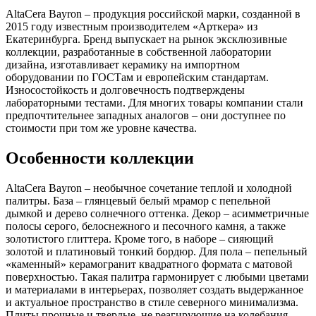
AltaCera Bayron – продукция российской марки, созданной в
2015 году известным производителем «Арткера» из
Екатеринбурга. Бренд выпускает на рынок эксклюзивные
коллекции, разработанные в собственной лаборатории
дизайна, изготавливает керамику на импортном
оборудовании по ГОСТам и европейским стандартам.
Износостойкость и долговечность подтверждены
лабораторными тестами. Для многих товары компании стали
предпочтительнее западных аналогов – они доступнее по
стоимости при том же уровне качества.
Особенности коллекции
AltaCera Bayron – необычное сочетание теплой и холодной
палитры. База – глянцевый белый мрамор с пепельной
дымкой и дерево солнечного оттенка. Декор – асимметричные
полосы серого, белоснежного и песочного камня, а также
золотистого глиттера. Кроме того, в наборе – сияющий
золотой и платиновый тонкий бордюр. Для пола – пепельный
«каменный» керамогранит квадратного формата с матовой
поверхностью. Такая палитра гармонирует с любыми цветами
и материалами в интерьерах, позволяет создать выдержанное
и актуальное пространство в стиле северного минимализма.
Плиты прочные и твердые, не реагирующие на колебания