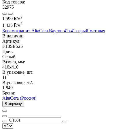
Код товара:
32975
2
1 590 ₽/м
2
1 435 ₽
/м
Керамогранит AltaCera Bayron 41x41 серый матовая
В наличии
Артикул:
FT3SES25
Цвет:
Серый
Размер, мм:
410x410
В упаковке, шт:
11
В упаковке, м2:
1.849
Бренд:
AltaCera (Россия)
В корзину