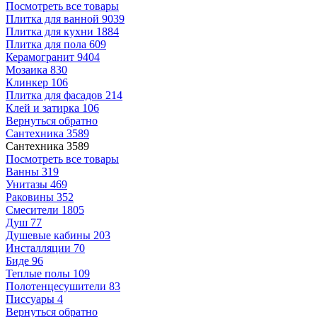
Посмотреть все товары
Плитка для ванной
9039
Плитка для кухни
1884
Плитка для пола
609
Керамогранит
9404
Мозаика
830
Клинкер
106
Плитка для фасадов
214
Клей и затирка
106
Вернуться обратно
Сантехника
3589
Сантехника
3589
Посмотреть все товары
Ванны
319
Унитазы
469
Раковины
352
Смесители
1805
Душ
77
Душевые кабины
203
Инсталляции
70
Биде
96
Теплые полы
109
Полотенцесушители
83
Писсуары
4
Вернуться обратно