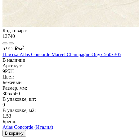
Код товара:
13740
2
5 912 ₽
/м
Плитка Atlas Concorde Marvel Champagne Onyx 560x305
В наличии
Артикул:
9P5H
Цвет:
Бежевый
Размер, мм:
305x560
В упаковке, шт:
9
В упаковке, м2:
1.53
Бренд:
Atlas Concorde (Италия)
В корзину