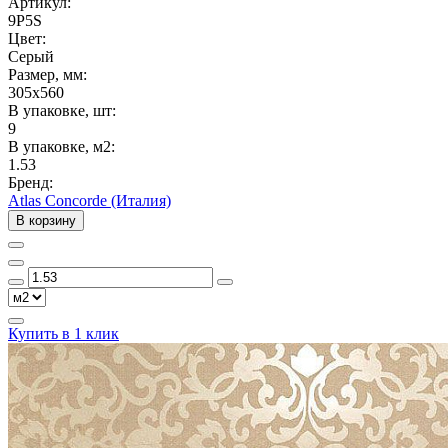
Артикул:
9P5S
Цвет:
Серый
Размер, мм:
305x560
В упаковке, шт:
9
В упаковке, м2:
1.53
Бренд:
Atlas Concorde (Италия)
В корзину
Купить в 1 клик