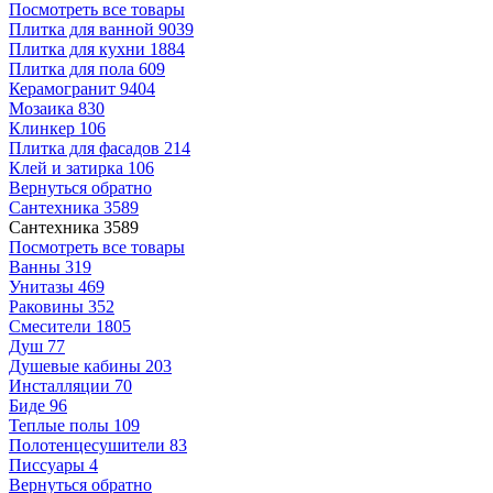
Посмотреть все товары
Плитка для ванной
9039
Плитка для кухни
1884
Плитка для пола
609
Керамогранит
9404
Мозаика
830
Клинкер
106
Плитка для фасадов
214
Клей и затирка
106
Вернуться обратно
Сантехника
3589
Сантехника
3589
Посмотреть все товары
Ванны
319
Унитазы
469
Раковины
352
Смесители
1805
Душ
77
Душевые кабины
203
Инсталляции
70
Биде
96
Теплые полы
109
Полотенцесушители
83
Писсуары
4
Вернуться обратно