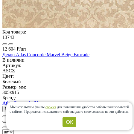
Код товара:
13743
12 604 ₽
/шт
Декор Atlas Concorde Marvel Beige Brocade
В наличии
Артикул:
ASCZ
Цвет:
Бежевый
Размер, мм:
305x915
Бренд:
Atlas Concorde (Италия)
Мы используем файлы
cookies
для повышения удобства работы пользователей
В корзину
с сайтом.
Продолжая использовать сайт вы даете свое согласие на эти действия.
ОК