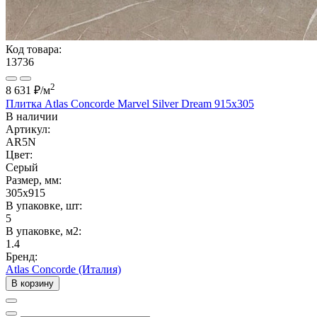
Код товара:
13736
2
8 631 ₽
/м
Плитка Atlas Concorde Marvel Silver Dream 915x305
В наличии
Артикул:
AR5N
Цвет:
Серый
Размер, мм:
305x915
В упаковке, шт:
5
В упаковке, м2:
1.4
Бренд:
Atlas Concorde (Италия)
В корзину