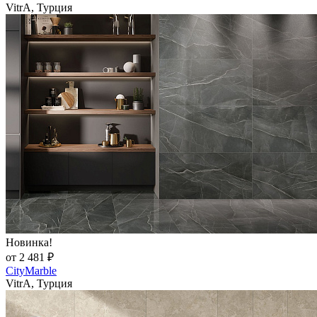
VitrA, Турция
Новинка!
от 2 481 ₽
CityMarble
VitrA, Турция