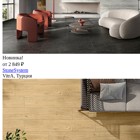
Новинка!
от 2 849 ₽
StoneSystem
VitrA, Турция