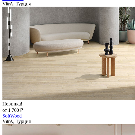
VitrA, Турция
Новинка!
от 1 700 ₽
SoftWood
VitrA, Турция