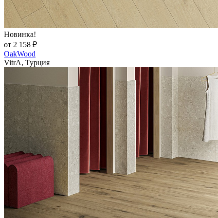
Новинка!
от 2 158 ₽
OakWood
VitrA, Турция