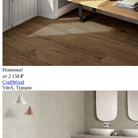
Новинка!
от 2 158 ₽
CraftWood
VitrA, Турция