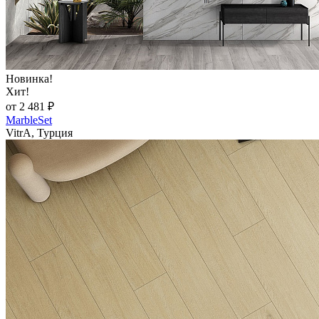
Новинка!
Хит!
от 2 481 ₽
MarbleSet
VitrA, Турция