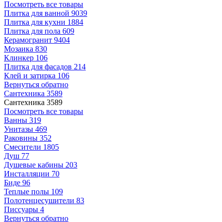
Посмотреть все товары
Плитка для ванной
9039
Плитка для кухни
1884
Плитка для пола
609
Керамогранит
9404
Мозаика
830
Клинкер
106
Плитка для фасадов
214
Клей и затирка
106
Вернуться обратно
Сантехника
3589
Сантехника
3589
Посмотреть все товары
Ванны
319
Унитазы
469
Раковины
352
Смесители
1805
Душ
77
Душевые кабины
203
Инсталляции
70
Биде
96
Теплые полы
109
Полотенцесушители
83
Писсуары
4
Вернуться обратно