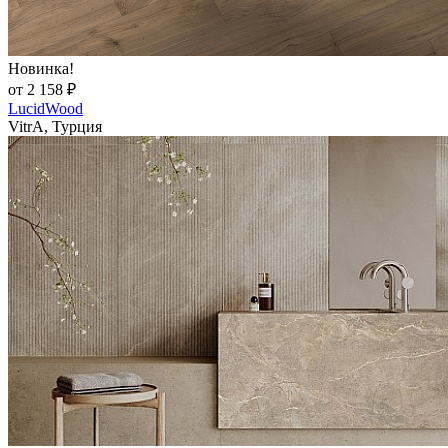
Новинка!
от 2 158 ₽
LucidWood
VitrA, Турция