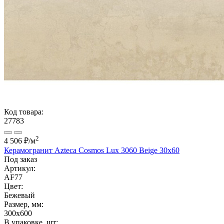
Код товара:
27783
2
4 506 ₽
/м
Керамогранит Azteca Cosmos Lux 3060 Beige 30х60
Под заказ
Артикул:
AF77
Цвет:
Бежевый
Размер, мм:
300x600
В упаковке, шт: