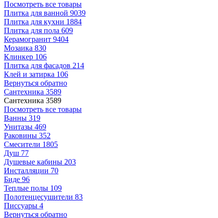
Посмотреть все товары
Плитка для ванной
9039
Плитка для кухни
1884
Плитка для пола
609
Керамогранит
9404
Мозаика
830
Клинкер
106
Плитка для фасадов
214
Клей и затирка
106
Вернуться обратно
Сантехника
3589
Сантехника
3589
Посмотреть все товары
Ванны
319
Унитазы
469
Раковины
352
Смесители
1805
Душ
77
Душевые кабины
203
Инсталляции
70
Биде
96
Теплые полы
109
Полотенцесушители
83
Писсуары
4
Вернуться обратно