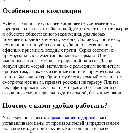
Особенности коллекции
Azteca Titanium – настоящее воплощение современного
городского стиля. Линейка подойдет для частных интерьеров
и объектов общественного назначения, для любых
помещений: ванных комнат, кухонь, столовых, гостиных,
ресторанных и клубных залов, уборных, ресепшенов,
офисных приемных, входных групп. Серия состоит из
прямоугольных элементов большого формата. Они
имитируют листы металла с радужной окисью. Декор –
модули цвета «серый металлик» с рельефным волнистым
орнаментом, а также мозаичные панно из прямоугольных
чипов. Благодаря серебристому блеску темный оттенок не
смотрится мрачным, придает роскоши интерьеру. Плиты
ректифицированные, с ровными краями без скошенных
фасок, поэтому кладка выглядит цельной, без явных швов.
Почему с нами удобно работать?
У нас можно заказать
керамогранит недорого
– мы
устанавливаем цены от производителей и предоставляем
большие скидки при покупке. Более двадцати тысяч