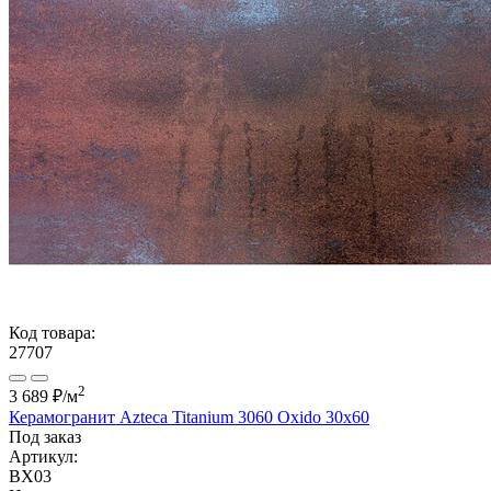
Код товара:
27707
2
3 689 ₽
/м
Керамогранит Azteca Titanium 3060 Oxido 30x60
Под заказ
Артикул:
BX03