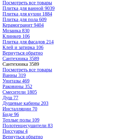
Посмотреть все товары
Плитка для ванной
9039
Плитка для кухни
1884
Плитка для пола
609
Керамогранит
9404
Мозаика
830
Клинкер
106
Плитка для фасадов
214
Клей и затирка
106
Вернуться обратно
Сантехника
3589
Сантехника
3589
Посмотреть все товары
Ванны
319
Унитазы
469
Раковины
352
Смесители
1805
Душ
77
Душевые кабины
203
Инсталляции
70
Биде
96
Теплые полы
109
Полотенцесушители
83
Писсуары
4
Вернуться обратно