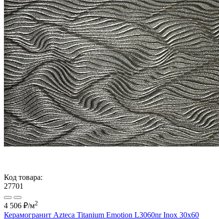
Код товара:
27701
2
4 506 ₽
/м
Керамогранит Azteca Titanium Emotion L3060nr Inox 30x60