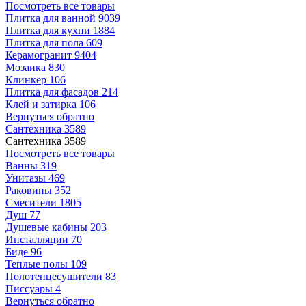
Посмотреть все товары
Плитка для ванной
9039
Плитка для кухни
1884
Плитка для пола
609
Керамогранит
9404
Мозаика
830
Клинкер
106
Плитка для фасадов
214
Клей и затирка
106
Вернуться обратно
Сантехника
3589
Сантехника
3589
Посмотреть все товары
Ванны
319
Унитазы
469
Раковины
352
Смесители
1805
Душ
77
Душевые кабины
203
Инсталляции
70
Биде
96
Теплые полы
109
Полотенцесушители
83
Писсуары
4
Вернуться обратно