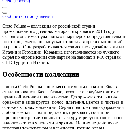
Creto (Россия)
Сообщить о поступлении
Creto Poluna – коллекция от российской студии
промышленного дизайна, которая открылась в 2018 году.
Сегодня она имеет уже пятьсот партнерских представительств
по стране, ежегодно выпускает триста авторских концепций
на рынок. Они разрабатываются совместно с дизайнерами из
Италии и Германии. Керамика изготавливается из лучшего
сырья по европейским стандартам на заводах в РФ, странах
СНГ, Турции и Италии.
Особенности коллекции
Плитка Creto Poluna – нежная сентиментальная линейка в
стиле «прованс». База – белые, розовые и голубые плиты с
приятной матовой поверхностью. Декор – «текстильный»
орнамент в виде кругов, полос, плетения, цветов и листьев в
основных тонах коллекции. Серия подойдет для оформления
любой комнаты – ванной, кухни, прихожей, гостиной.
Прочное покрытие защищает фактуру и рисунок плит – они
надолго остаются новыми и яркими. На них не действуют
перепады температуры и влажности, трение, удары,