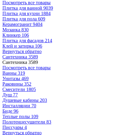
Посмотреть все товары
Плитка для ванной
9039
Плитка для кухни
1884
Плитка для пола
609
Керамогранит
9404
Мозаика
830
Клинкер
106
Плитка для фасадов
214
Клей и затирка
106
Вернуться обратно
Сантехника
3589
Сантехника
3589
Посмотреть все товары
Ванны
319
Унитазы
469
Раковины
352
Смесители
1805
Душ
77
Душевые кабины
203
Инсталляции
70
Биде
96
Теплые полы
109
Полотенцесушители
83
Писсуары
4
Вернуться обратно