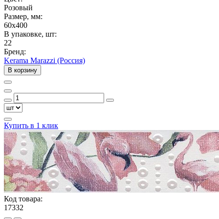
Розовый
Размер, мм:
60x400
В упаковке, шт:
22
Бренд:
Kerama Marazzi (Россия)
В корзину
Купить в 1 клик
Код товара:
17332