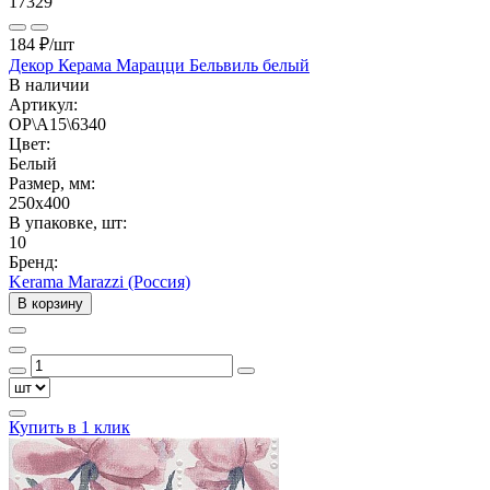
17329
184 ₽
/шт
Декор Керама Марацци Бельвиль белый
В наличии
Артикул:
OP\A15\6340
Цвет:
Белый
Размер, мм:
250x400
В упаковке, шт:
10
Бренд:
Kerama Marazzi (Россия)
В корзину
Купить в 1 клик