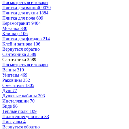
Посмотреть все товары
Плитка для ванной
9039
Плитка для кухни
1884
Плитка для пола
609
Керамогранит
9404
Мозаика
830
Клинкер
106
Плитка для фасадов
214
Клей и затирка
106
Вернуться обратно
Сантехника
3589
Сантехника
3589
Посмотреть все товары
Ванны
319
Унитазы
469
Раковины
352
Смесители
1805
Душ
77
Душевые кабины
203
Инсталляции
70
Биде
96
Теплые полы
109
Полотенцесушители
83
Писсуары
4
Вернуться обратно