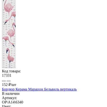
Код товара:
17331
152 ₽
/шт
Бордюр Керама Марацци Бельвиль вертикаль
В наличии
Артикул:
OP\A14\6340
Цвет: