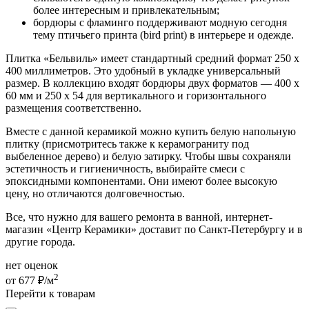
более интересным и привлекательным;
бордюры с фламинго поддерживают модную сегодня
тему птичьего принта (bird print) в интерьере и одежде.
Плитка «Бельвиль» имеет стандартный средний формат 250 х
400 миллиметров. Это удобный в укладке универсальный
размер. В коллекцию входят бордюры двух форматов — 400 х
60 мм и 250 х 54 для вертикального и горизонтального
размещения соответственно.
Вместе с данной керамикой можно купить белую напольную
плитку (присмотритесь также к керамограниту под
выбеленное дерево) и белую затирку. Чтобы швы сохраняли
эстетичность и гигиеничность, выбирайте смеси с
эпоксидными компонентами. Они имеют более высокую
цену, но отличаются долговечностью.
Все, что нужно для вашего ремонта в ванной, интернет-
магазин «Центр Керамики» доставит по Санкт-Петербургу и в
другие города.
нет оценок
2
от 677 ₽/м
Перейти к товарам