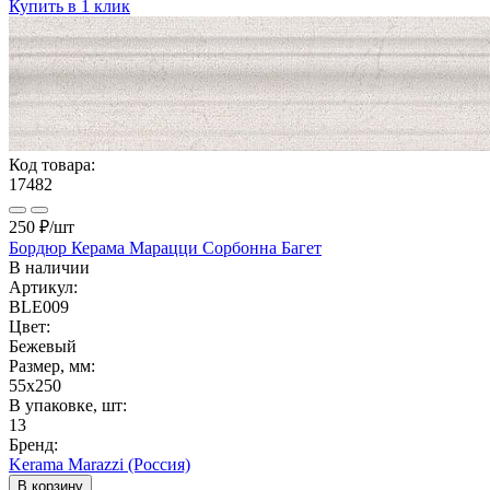
Купить в 1 клик
Код товара:
17482
250 ₽
/шт
Бордюр Керама Марацци Сорбонна Багет
В наличии
Артикул:
BLE009
Цвет:
Бежевый
Размер, мм:
55x250
В упаковке, шт:
13
Бренд:
Kerama Marazzi (Россия)
В корзину