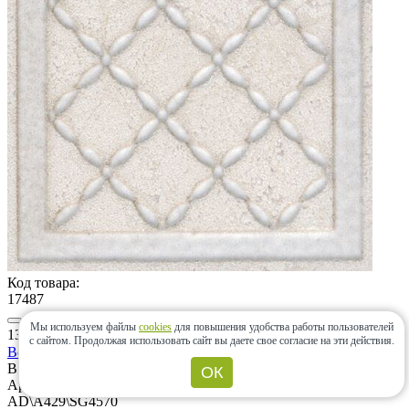
Код товара:
17487
Мы используем файлы
cookies
для повышения удобства работы пользователей
138 ₽
/шт
с сайтом.
Продолжая использовать сайт вы даете свое согласие на эти действия.
Вставка Керама Марацци Сорбонна Ромб
В наличии
ОК
Артикул:
AD\A429\SG4570