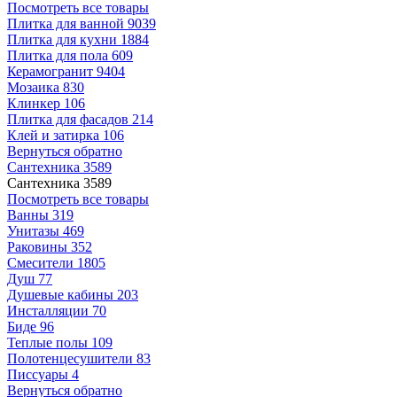
Посмотреть все товары
Плитка для ванной
9039
Плитка для кухни
1884
Плитка для пола
609
Керамогранит
9404
Мозаика
830
Клинкер
106
Плитка для фасадов
214
Клей и затирка
106
Вернуться обратно
Сантехника
3589
Сантехника
3589
Посмотреть все товары
Ванны
319
Унитазы
469
Раковины
352
Смесители
1805
Душ
77
Душевые кабины
203
Инсталляции
70
Биде
96
Теплые полы
109
Полотенцесушители
83
Писсуары
4
Вернуться обратно