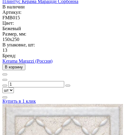
Плинтус Керама Марацци Сорбонна
В наличии
Артикул:
FMB015
Цвет:
Бежевый
Размер, мм:
150x250
В упаковке, шт:
13
Бренд:
Kerama Marazzi (Россия)
В корзину
Купить в 1 клик