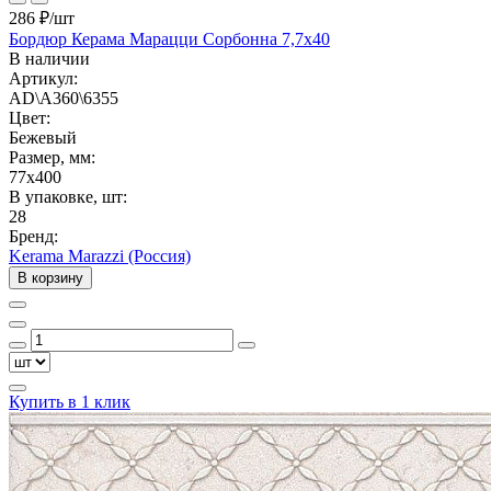
286 ₽
/шт
Бордюр Керама Марацци Сорбонна 7,7х40
В наличии
Артикул:
AD\A360\6355
Цвет:
Бежевый
Размер, мм:
77x400
В упаковке, шт:
28
Бренд:
Kerama Marazzi (Россия)
В корзину
Купить в 1 клик