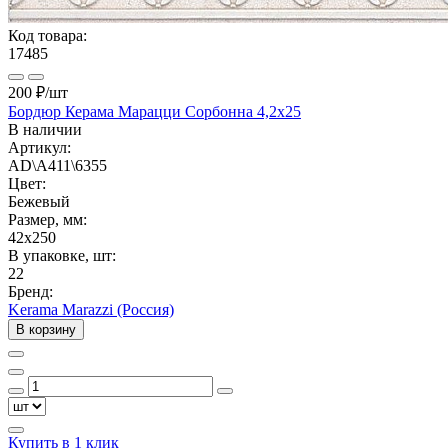
Код товара:
17485
200 ₽
/шт
Бордюр Керама Марацци Сорбонна 4,2х25
В наличии
Артикул:
AD\A411\6355
Цвет:
Бежевый
Размер, мм:
42x250
В упаковке, шт:
22
Бренд:
Kerama Marazzi (Россия)
В корзину
Купить в 1 клик