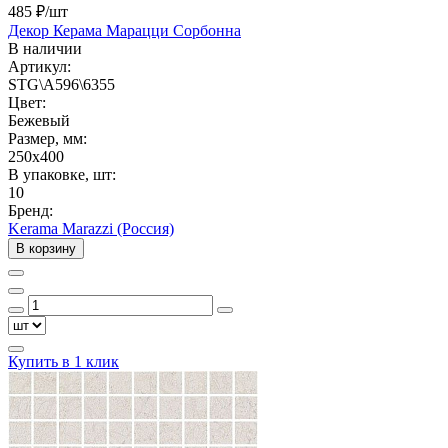
485 ₽
/шт
Декор Керама Марацци Сорбонна
В наличии
Артикул:
STG\A596\6355
Цвет:
Бежевый
Размер, мм:
250x400
В упаковке, шт:
10
Бренд:
Kerama Marazzi (Россия)
В корзину
Купить в 1 клик