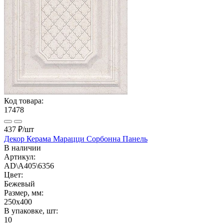
Код товара:
17478
437 ₽
/шт
Декор Керама Марацци Сорбонна Панель
В наличии
Артикул:
AD\A405\6356
Цвет:
Бежевый
Размер, мм:
250x400
В упаковке, шт:
10