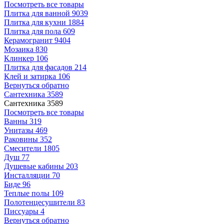
Посмотреть все товары
Плитка для ванной
9039
Плитка для кухни
1884
Плитка для пола
609
Керамогранит
9404
Мозаика
830
Клинкер
106
Плитка для фасадов
214
Клей и затирка
106
Вернуться обратно
Сантехника
3589
Сантехника
3589
Посмотреть все товары
Ванны
319
Унитазы
469
Раковины
352
Смесители
1805
Душ
77
Душевые кабины
203
Инсталляции
70
Биде
96
Теплые полы
109
Полотенцесушители
83
Писсуары
4
Вернуться обратно