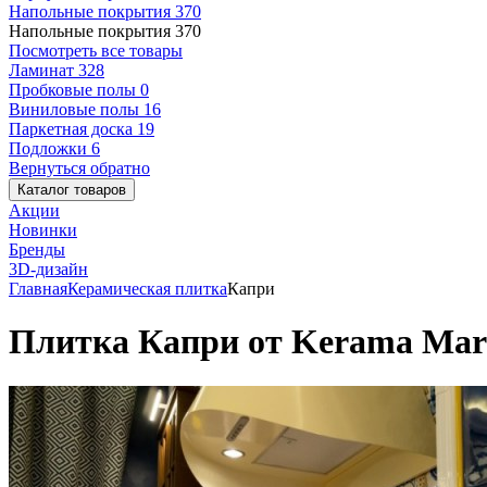
Напольные покрытия
370
Напольные покрытия
370
Посмотреть все товары
Ламинат
328
Пробковые полы
0
Виниловые полы
16
Паркетная доска
19
Подложки
6
Вернуться обратно
Каталог товаров
Акции
Новинки
Бренды
3D-дизайн
Главная
Керамическая плитка
Капри
Плитка Капри от Kerama Mara