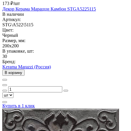
173 ₽
/шт
Декор Керама Марацци Камбон STGA5225115
В наличии
Артикул:
STG\A522\5115
Цвет:
Черный
Размер, мм:
200x200
В упаковке, шт:
30
Бренд:
Kerama Marazzi (Россия)
В корзину
Купить в 1 клик