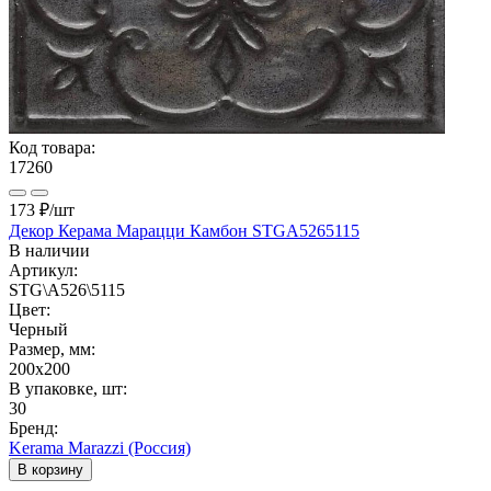
Код товара:
17260
173 ₽
/шт
Декор Керама Марацци Камбон STGA5265115
В наличии
Артикул:
STG\A526\5115
Цвет:
Черный
Размер, мм:
200x200
В упаковке, шт:
30
Бренд:
Kerama Marazzi (Россия)
В корзину