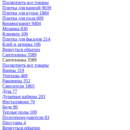
Посмотреть все товары
Плитка для ванной
9039
Плитка для кухни
1884
Плитка для пола
609
Керамогранит
9404
Мозаика
830
Клинкер
106
Плитка для фасадов
214
Клей и затирка
106
Вернуться обратно
Сантехника
3589
Сантехника
3589
Посмотреть все товары
Ванны
319
Унитазы
469
Раковины
352
Смесители
1805
Душ
77
Душевые кабины
203
Инсталляции
70
Биде
96
Теплые полы
109
Полотенцесушители
83
Писсуары
4
Вернуться обратно