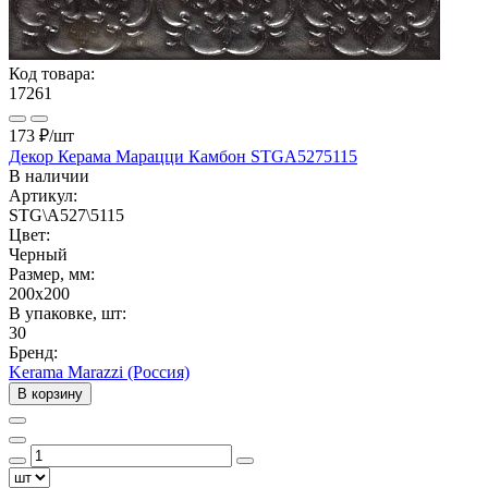
Код товара:
17261
173 ₽
/шт
Декор Керама Марацци Камбон STGA5275115
В наличии
Артикул:
STG\A527\5115
Цвет:
Черный
Размер, мм:
200x200
В упаковке, шт:
30
Бренд:
Kerama Marazzi (Россия)
В корзину