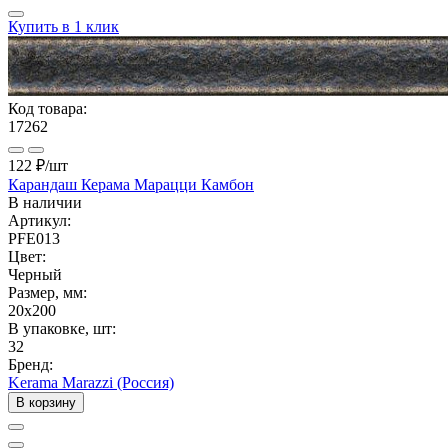
Купить в 1 клик
Код товара:
17262
122 ₽
/шт
Карандаш Керама Марацци Камбон
В наличии
Артикул:
PFE013
Цвет:
Черный
Размер, мм:
20x200
В упаковке, шт:
32
Бренд:
Kerama Marazzi (Россия)
В корзину