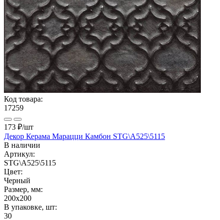
Код товара:
17259
173 ₽
/шт
Декор Керама Марацци Камбон STG\A525\5115
В наличии
Артикул:
STG\A525\5115
Цвет:
Черный
Размер, мм:
200x200
В упаковке, шт:
30