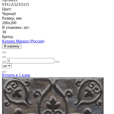
STG\A523\5115
Цвет:
Черный
Размер, мм:
200x200
В упаковке, шт:
30
Бренд:
Kerama Marazzi (Россия)
В корзину
Купить в 1 клик