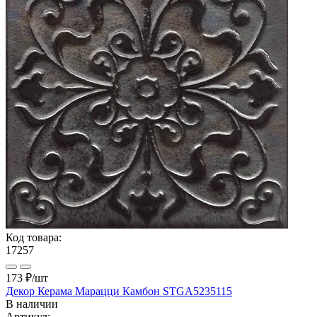
Код товара:
17257
173 ₽
/шт
Декор Керама Марацци Камбон STGA5235115
В наличии
Артикул: