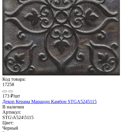
Код товара:
17258
173 ₽
/шт
Декор Керама Марацци Камбон STGA5245115
В наличии
Артикул:
STG\A524\5115
Цвет:
Черный