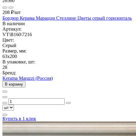
26560
208 ₽
/шт
Бордюр Керама Марацци Стеллине Цветы серый горизонталь
В наличии
Артикул:
VT\B160\7216
Цвет:
Серый
Размер, мм:
63x200
В упаковке, шт:
28
Бренд:
Kerama Marazzi (Россия)
В корзину
Купить в 1 клик