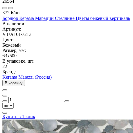
26564
372 ₽
/шт
Бордюр Керама Марацци Стеллине Цветы бежевый вертикаль
В наличии
Артикул:
VT\A161\7213
Цвет:
Бежевый
Размер, мм:
63x500
В упаковке, шт:
22
Бренд:
Kerama Marazzi (Россия)
В корзину
Купить в 1 клик