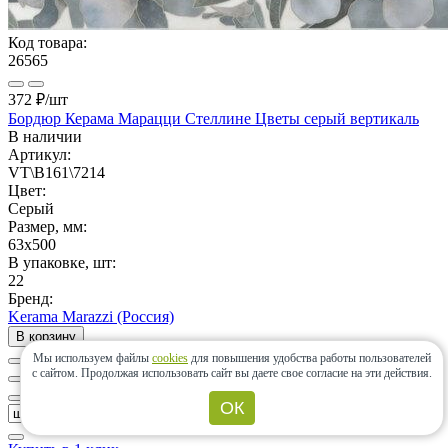
Код товара:
26565
372 ₽
/шт
Бордюр Керама Марацци Стеллине Цветы серый вертикаль
В наличии
Артикул:
VT\B161\7214
Цвет:
Серый
Размер, мм:
63x500
В упаковке, шт:
22
Бренд:
Kerama Marazzi (Россия)
В корзину
Мы используем файлы
cookies
для повышения удобства работы пользователей
с сайтом.
Продолжая использовать сайт вы даете свое согласие на эти действия.
ОК