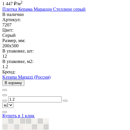
2
1 447 ₽
/м
Плитка Керама Марацци Стеллине серый
В наличии
Артикул:
7207
Цвет:
Серый
Размер, мм:
200x500
В упаковке, шт:
12
В упаковке, м2:
1.2
Бренд:
Kerama Marazzi (Россия)
В корзину
Купить в 1 клик