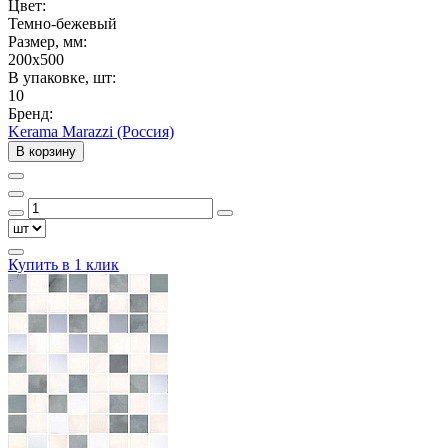
Цвет:
Темно-бежевый
Размер, мм:
200x500
В упаковке, шт:
10
Бренд:
Kerama Marazzi (Россия)
В корзину
Купить в 1 клик