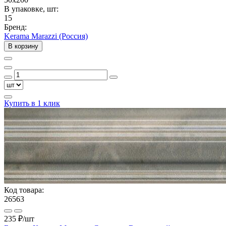
В упаковке, шт:
15
Бренд:
Kerama Marazzi (Россия)
В корзину
Купить в 1 клик
Код товара:
26563
235 ₽
/шт