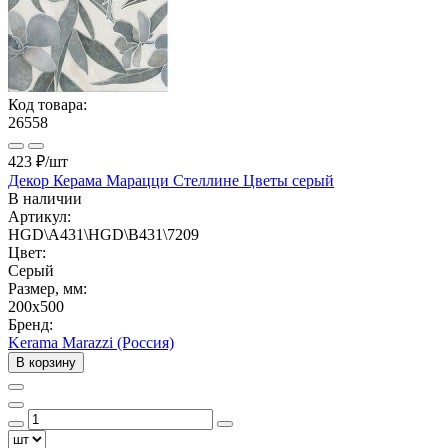
Код товара:
26558
423 ₽
/шт
Декор Керама Марацци Стеллине Цветы серый
В наличии
Артикул:
HGD\A431\HGD\B431\7209
Цвет:
Серый
Размер, мм:
200x500
Бренд:
Kerama Marazzi (Россия)
В корзину