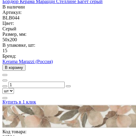
Бордюр Керама Марацци Стеллине Багет серый
В наличии
Артикул:
BLB044
Цвет:
Серый
Размер, мм:
50x200
В упаковке, шт:
15
Бренд:
Kerama Marazzi (Россия)
В корзину
Купить в 1 клик
Код товара: