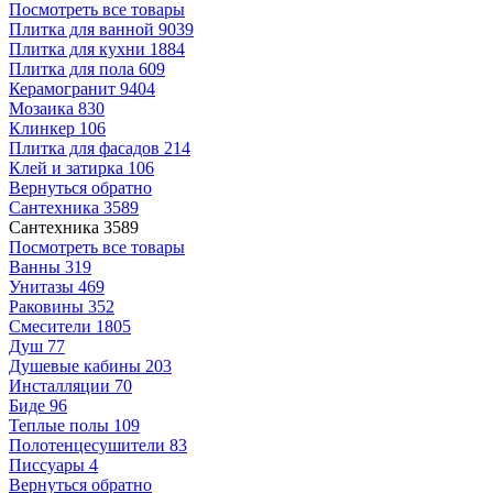
Посмотреть все товары
Плитка для ванной
9039
Плитка для кухни
1884
Плитка для пола
609
Керамогранит
9404
Мозаика
830
Клинкер
106
Плитка для фасадов
214
Клей и затирка
106
Вернуться обратно
Сантехника
3589
Сантехника
3589
Посмотреть все товары
Ванны
319
Унитазы
469
Раковины
352
Смесители
1805
Душ
77
Душевые кабины
203
Инсталляции
70
Биде
96
Теплые полы
109
Полотенцесушители
83
Писсуары
4
Вернуться обратно