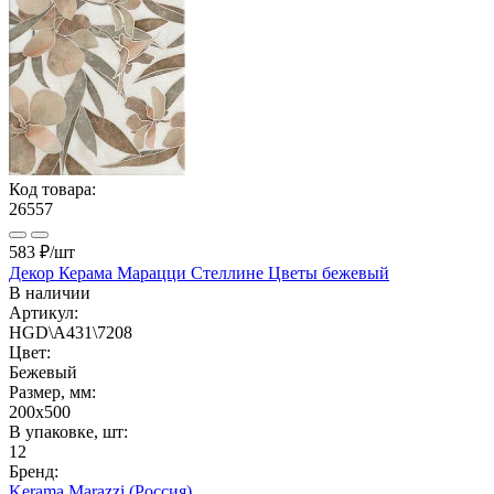
Код товара:
26557
583 ₽
/шт
Декор Керама Марацци Стеллине Цветы бежевый
В наличии
Артикул:
HGD\A431\7208
Цвет:
Бежевый
Размер, мм:
200x500
В упаковке, шт:
12
Бренд:
Kerama Marazzi (Россия)