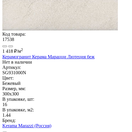
Код товара:
17538
2
1 418 ₽
/м
Керамогранит Керама Марацци Лютеция беж
Нет в наличии
Артикул:
SG931000N
Цвет:
Бежевый
Размер, мм:
300x300
В упаковке, шт:
16
В упаковке, м2:
1.44
Бренд:
Kerama Marazzi (Россия)