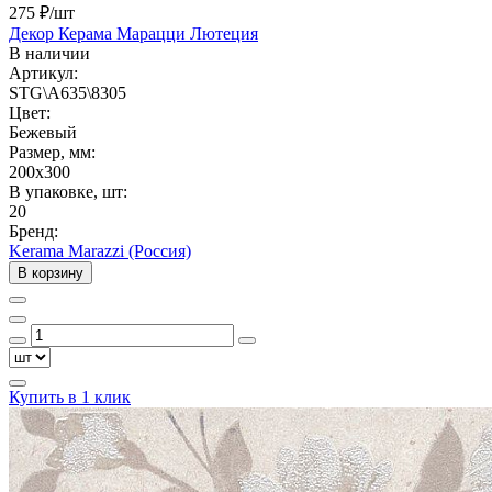
275 ₽
/шт
Декор Керама Марацци Лютеция
В наличии
Артикул:
STG\A635\8305
Цвет:
Бежевый
Размер, мм:
200x300
В упаковке, шт:
20
Бренд:
Kerama Marazzi (Россия)
В корзину
Купить в 1 клик