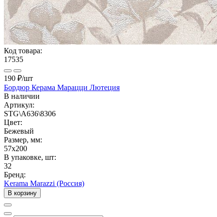
Код товара:
17535
190 ₽
/шт
Бордюр Керама Марацци Лютеция
В наличии
Артикул:
STG\A636\8306
Цвет:
Бежевый
Размер, мм:
57x200
В упаковке, шт:
32
Бренд:
Kerama Marazzi (Россия)
В корзину