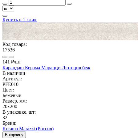
Купить в 1 клик
Код товара:
17536
141 ₽
/шт
Карандаш Керама Марацци Лютеция беж
В наличии
Артикул:
PFE010
Цвет:
Бежевый
Размер, мм:
20x200
В упаковке, шт:
32
Бренд:
Kerama Marazzi (Россия)
В корзину