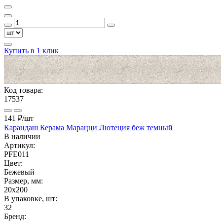
Купить в 1 клик
Код товара:
17537
141 ₽
/шт
Карандаш Керама Марацци Лютеция беж темный
В наличии
Артикул:
PFE011
Цвет:
Бежевый
Размер, мм:
20x200
В упаковке, шт:
32
Бренд: