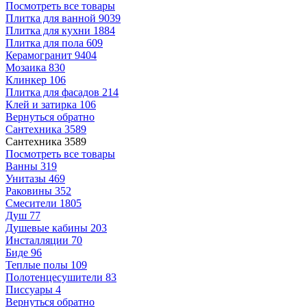
Посмотреть все товары
Плитка для ванной
9039
Плитка для кухни
1884
Плитка для пола
609
Керамогранит
9404
Мозаика
830
Клинкер
106
Плитка для фасадов
214
Клей и затирка
106
Вернуться обратно
Сантехника
3589
Сантехника
3589
Посмотреть все товары
Ванны
319
Унитазы
469
Раковины
352
Смесители
1805
Душ
77
Душевые кабины
203
Инсталляции
70
Биде
96
Теплые полы
109
Полотенцесушители
83
Писсуары
4
Вернуться обратно