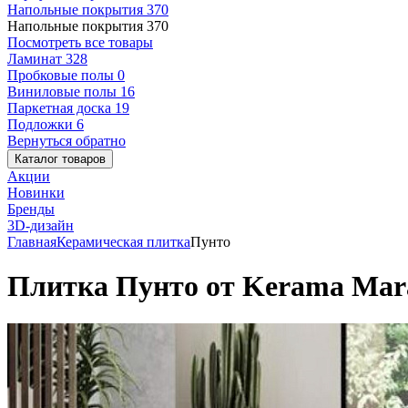
Напольные покрытия
370
Напольные покрытия
370
Посмотреть все товары
Ламинат
328
Пробковые полы
0
Виниловые полы
16
Паркетная доска
19
Подложки
6
Вернуться обратно
Каталог товаров
Акции
Новинки
Бренды
3D-дизайн
Главная
Керамическая плитка
Пунто
Плитка Пунто от Kerama Mara