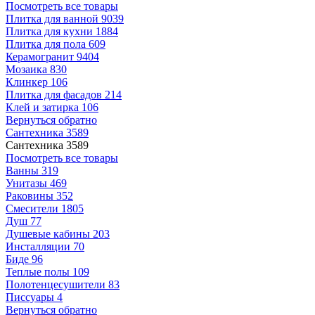
Посмотреть все товары
Плитка для ванной
9039
Плитка для кухни
1884
Плитка для пола
609
Керамогранит
9404
Мозаика
830
Клинкер
106
Плитка для фасадов
214
Клей и затирка
106
Вернуться обратно
Сантехника
3589
Сантехника
3589
Посмотреть все товары
Ванны
319
Унитазы
469
Раковины
352
Смесители
1805
Душ
77
Душевые кабины
203
Инсталляции
70
Биде
96
Теплые полы
109
Полотенцесушители
83
Писсуары
4
Вернуться обратно