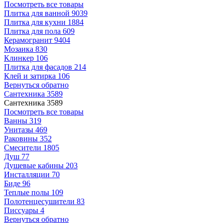
Посмотреть все товары
Плитка для ванной
9039
Плитка для кухни
1884
Плитка для пола
609
Керамогранит
9404
Мозаика
830
Клинкер
106
Плитка для фасадов
214
Клей и затирка
106
Вернуться обратно
Сантехника
3589
Сантехника
3589
Посмотреть все товары
Ванны
319
Унитазы
469
Раковины
352
Смесители
1805
Душ
77
Душевые кабины
203
Инсталляции
70
Биде
96
Теплые полы
109
Полотенцесушители
83
Писсуары
4
Вернуться обратно