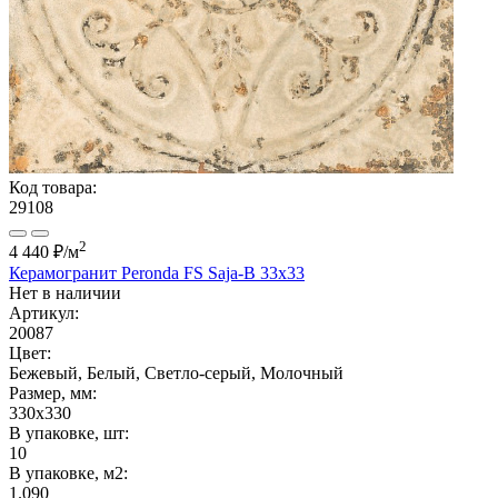
Код товара:
29108
2
4 440 ₽
/м
Керамогранит Peronda FS Saja-B 33x33
Нет в наличии
Артикул:
20087
Цвет:
Бежевый, Белый, Светло-серый, Молочный
Размер, мм:
330x330
В упаковке, шт:
10
В упаковке, м2:
1.090