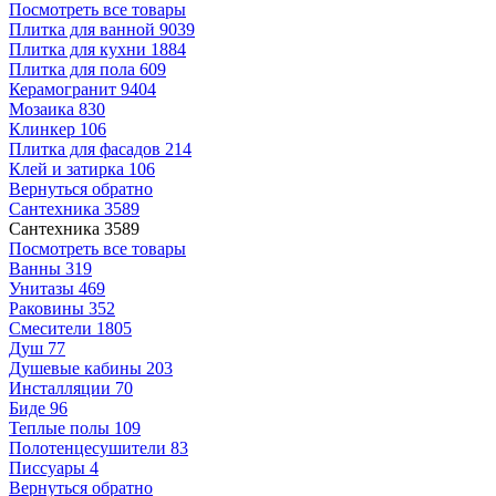
Посмотреть все товары
Плитка для ванной
9039
Плитка для кухни
1884
Плитка для пола
609
Керамогранит
9404
Мозаика
830
Клинкер
106
Плитка для фасадов
214
Клей и затирка
106
Вернуться обратно
Сантехника
3589
Сантехника
3589
Посмотреть все товары
Ванны
319
Унитазы
469
Раковины
352
Смесители
1805
Душ
77
Душевые кабины
203
Инсталляции
70
Биде
96
Теплые полы
109
Полотенцесушители
83
Писсуары
4
Вернуться обратно