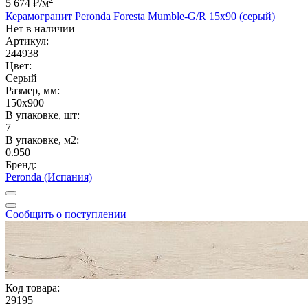
5 674 ₽
/м
Керамогранит Peronda Foresta Mumble-G/R 15x90 (серый)
Нет в наличии
Артикул:
244938
Цвет:
Серый
Размер, мм:
150x900
В упаковке, шт:
7
В упаковке, м2:
0.950
Бренд:
Peronda (Испания)
Сообщить о поступлении
Код товара:
29195