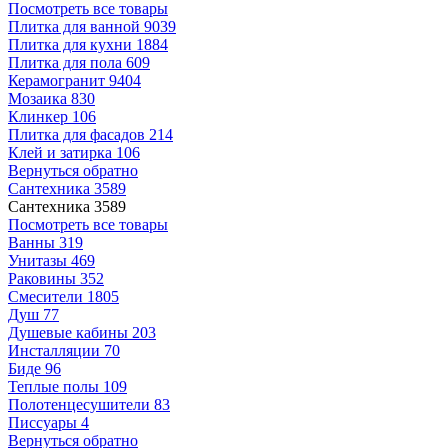
Посмотреть все товары
Плитка для ванной
9039
Плитка для кухни
1884
Плитка для пола
609
Керамогранит
9404
Мозаика
830
Клинкер
106
Плитка для фасадов
214
Клей и затирка
106
Вернуться обратно
Сантехника
3589
Сантехника
3589
Посмотреть все товары
Ванны
319
Унитазы
469
Раковины
352
Смесители
1805
Душ
77
Душевые кабины
203
Инсталляции
70
Биде
96
Теплые полы
109
Полотенцесушители
83
Писсуары
4
Вернуться обратно