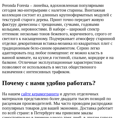
Peronda Foresta – линейка, вдохновленная популярными
сегодня эко-интерьерами с налетом старины. Винтажная
коллекция состоит из длинных крупноформатных модулей с
текстурой старого дерева. Принт точно передает живую
фактуру древесины с трещинами, сучками, годовыми
кольцами, неровностями. В наборе – широкий спектр
оттенков: несколько тонов бежевого, коричневого, серого от
светлого к насыщенному. Подчеркивает атмосферу старинной
отделки декоративная вставка-мозаика из квадратных плит с
традиционным бело-синим орнаментом. Серию легко
адаптировать под любое помещение: ее можно класть в
ванной комнате, на кухне,в гостиной, спальне, коридоре и на
балконе. Отличные эксплуатационные характеристики
позволяют ее использовать в местах общественного
назначения с интенсивных трафиком.
Почему с нами удобно работать?
На нашем
сайте керамогранита
и других отделочных
материалов представлено более двадцати тысяч позиций по
расценкам производителей. Мы часто проводим распродажи
популярных товаров для вашей экономии. Доставка работает
по всей стране: в Петербурге мы привозим заказы
самостоятельно в течение одного-трех дней, в другие города