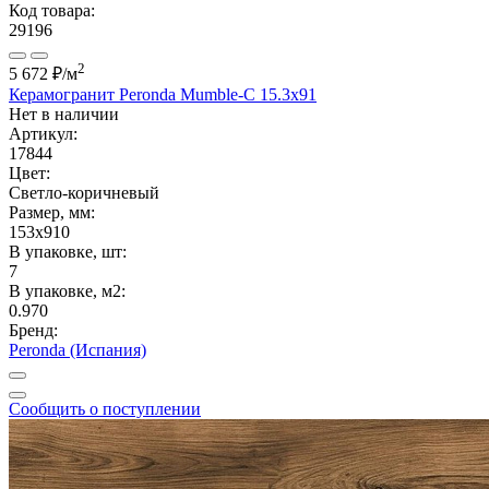
Код товара:
29196
2
5 672 ₽
/м
Керамогранит Peronda Mumble-С 15.3x91
Нет в наличии
Артикул:
17844
Цвет:
Светло-коричневый
Размер, мм:
153x910
В упаковке, шт:
7
В упаковке, м2:
0.970
Бренд:
Peronda (Испания)
Сообщить о поступлении