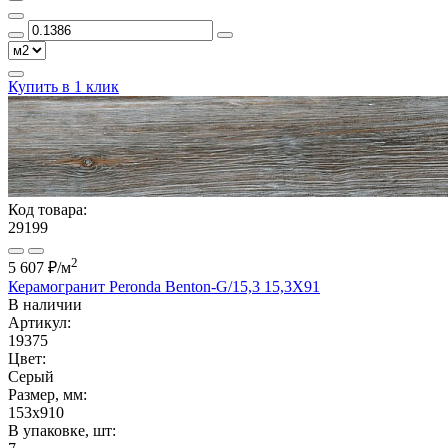
Купить в 1 клик
Код товара:
29199
2
5 607 ₽
/м
Керамогранит Peronda Benton-G/15,3 15,3X91
В наличии
Артикул:
19375
Цвет:
Серый
Размер, мм:
153x910
В упаковке, шт: