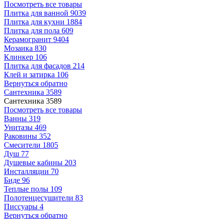
Посмотреть все товары
Плитка для ванной
9039
Плитка для кухни
1884
Плитка для пола
609
Керамогранит
9404
Мозаика
830
Клинкер
106
Плитка для фасадов
214
Клей и затирка
106
Вернуться обратно
Сантехника
3589
Сантехника
3589
Посмотреть все товары
Ванны
319
Унитазы
469
Раковины
352
Смесители
1805
Душ
77
Душевые кабины
203
Инсталляции
70
Биде
96
Теплые полы
109
Полотенцесушители
83
Писсуары
4
Вернуться обратно