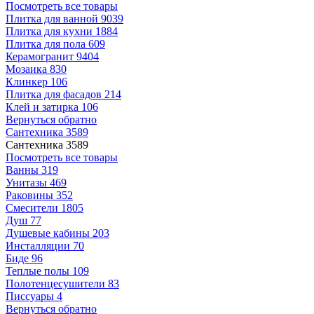
Посмотреть все товары
Плитка для ванной
9039
Плитка для кухни
1884
Плитка для пола
609
Керамогранит
9404
Мозаика
830
Клинкер
106
Плитка для фасадов
214
Клей и затирка
106
Вернуться обратно
Сантехника
3589
Сантехника
3589
Посмотреть все товары
Ванны
319
Унитазы
469
Раковины
352
Смесители
1805
Душ
77
Душевые кабины
203
Инсталляции
70
Биде
96
Теплые полы
109
Полотенцесушители
83
Писсуары
4
Вернуться обратно