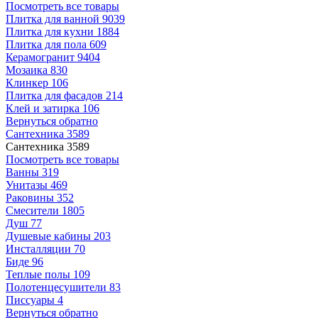
Посмотреть все товары
Плитка для ванной
9039
Плитка для кухни
1884
Плитка для пола
609
Керамогранит
9404
Мозаика
830
Клинкер
106
Плитка для фасадов
214
Клей и затирка
106
Вернуться обратно
Сантехника
3589
Сантехника
3589
Посмотреть все товары
Ванны
319
Унитазы
469
Раковины
352
Смесители
1805
Душ
77
Душевые кабины
203
Инсталляции
70
Биде
96
Теплые полы
109
Полотенцесушители
83
Писсуары
4
Вернуться обратно