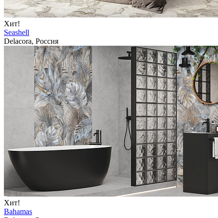
Хит!
Seashell
Delacora, Россия
Хит!
Bahamas