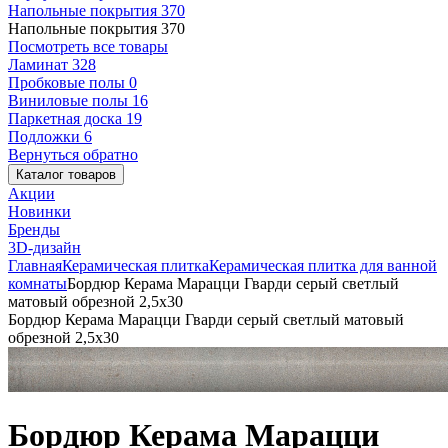
Напольные покрытия
370
Напольные покрытия
370
Посмотреть все товары
Ламинат
328
Пробковые полы
0
Виниловые полы
16
Паркетная доска
19
Подложки
6
Вернуться обратно
Каталог товаров
Акции
Новинки
Бренды
3D-дизайн
Главная
Керамическая плитка
Керамическая плитка для ванной
комнаты
Бордюр Керама Марацци Гварди серый светлый
матовый обрезной 2,5x30
Бордюр Керама Марацци Гварди серый светлый матовый
обрезной 2,5x30
Бордюр Керама Марацци