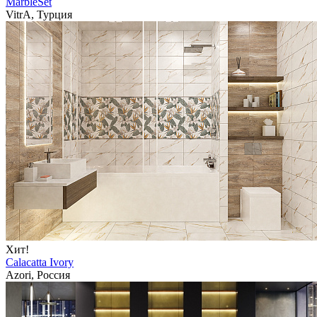
MarbleSet
VitrA, Турция
Хит!
Calacatta Ivory
Azori, Россия