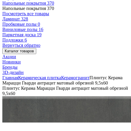
Напольные покрытия
370
Напольные покрытия
370
Посмотреть все товары
Ламинат
328
Пробковые полы
0
Виниловые полы
16
Паркетная доска
19
Подложки
6
Вернуться обратно
Каталог товаров
Акции
Новинки
Бренды
3D-дизайн
Главная
Керамическая плитка
Керамогранит
Плинтус Керама
Марацци Гварди антрацит матовый обрезной 9,5x60
Плинтус Керама Марацци Гварди антрацит матовый обрезной
9,5x60