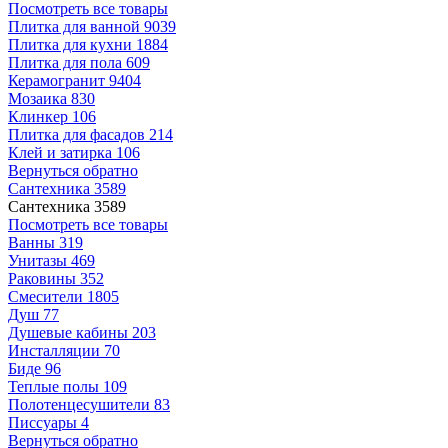
Посмотреть все товары
Плитка для ванной
9039
Плитка для кухни
1884
Плитка для пола
609
Керамогранит
9404
Мозаика
830
Клинкер
106
Плитка для фасадов
214
Клей и затирка
106
Вернуться обратно
Сантехника
3589
Сантехника
3589
Посмотреть все товары
Ванны
319
Унитазы
469
Раковины
352
Смесители
1805
Душ
77
Душевые кабины
203
Инсталляции
70
Биде
96
Теплые полы
109
Полотенцесушители
83
Писсуары
4
Вернуться обратно