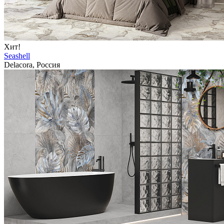
Хит!
Seashell
Delacora, Россия