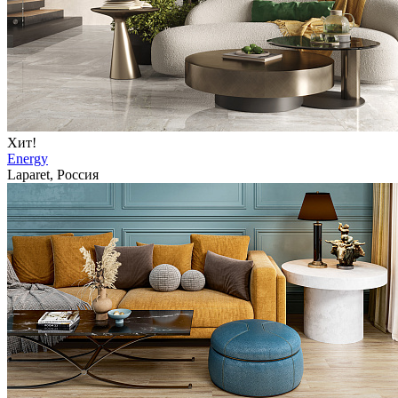
Хит!
Energy
Laparet, Россия