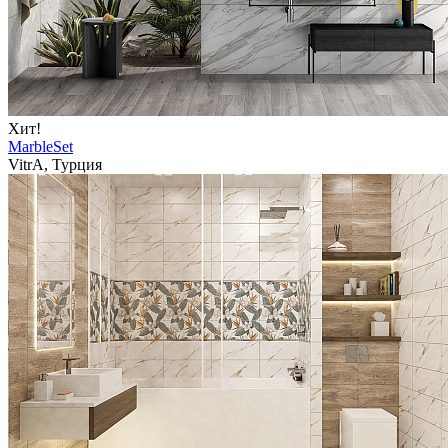
Хит!
MarbleSet
VitrA, Турция