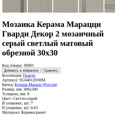
Мозаика Керама Марацци
Гварди Декор 2 мозаичный
серый светлый матовый
обрезной 30x30
Код товара: 39483
Добавить в избранное
Сравнить
Коллекция:
Гварди
Артикул:
SG640120\MM
Бренд:
Kerama Marazzi (Россия)
Размер, мм:
300x300
Толщина, мм:
9
Цвет:
Светло-серый
В упаковке, шт:
7
В упаковке, м2:
0.63
Материал:
Керамогранит