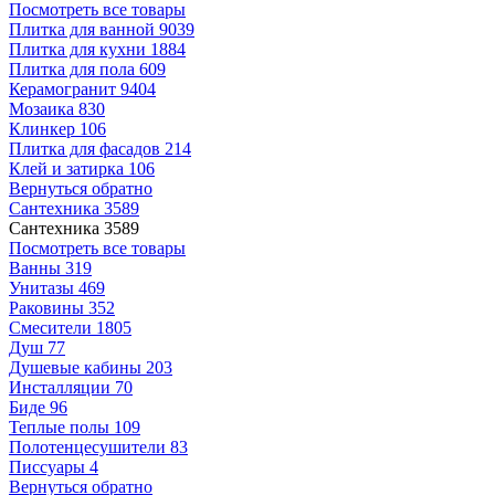
Посмотреть все товары
Плитка для ванной
9039
Плитка для кухни
1884
Плитка для пола
609
Керамогранит
9404
Мозаика
830
Клинкер
106
Плитка для фасадов
214
Клей и затирка
106
Вернуться обратно
Сантехника
3589
Сантехника
3589
Посмотреть все товары
Ванны
319
Унитазы
469
Раковины
352
Смесители
1805
Душ
77
Душевые кабины
203
Инсталляции
70
Биде
96
Теплые полы
109
Полотенцесушители
83
Писсуары
4
Вернуться обратно