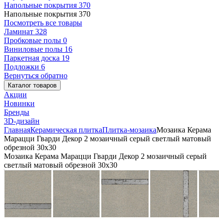
Напольные покрытия
370
Напольные покрытия
370
Посмотреть все товары
Ламинат
328
Пробковые полы
0
Виниловые полы
16
Паркетная доска
19
Подложки
6
Вернуться обратно
Каталог товаров
Акции
Новинки
Бренды
3D-дизайн
Главная
Керамическая плитка
Плитка-мозаика
Мозаика Керама
Марацци Гварди Декор 2 мозаичный серый светлый матовый
обрезной 30x30
Мозаика Керама Марацци Гварди Декор 2 мозаичный серый
светлый матовый обрезной 30x30