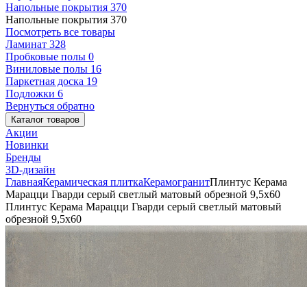
Напольные покрытия
370
Напольные покрытия
370
Посмотреть все товары
Ламинат
328
Пробковые полы
0
Виниловые полы
16
Паркетная доска
19
Подложки
6
Вернуться обратно
Каталог товаров
Акции
Новинки
Бренды
3D-дизайн
Главная
Керамическая плитка
Керамогранит
Плинтус Керама
Марацци Гварди серый светлый матовый обрезной 9,5x60
Плинтус Керама Марацци Гварди серый светлый матовый
обрезной 9,5x60