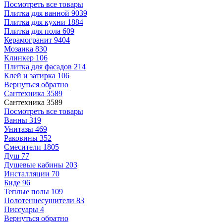
Посмотреть все товары
Плитка для ванной
9039
Плитка для кухни
1884
Плитка для пола
609
Керамогранит
9404
Мозаика
830
Клинкер
106
Плитка для фасадов
214
Клей и затирка
106
Вернуться обратно
Сантехника
3589
Сантехника
3589
Посмотреть все товары
Ванны
319
Унитазы
469
Раковины
352
Смесители
1805
Душ
77
Душевые кабины
203
Инсталляции
70
Биде
96
Теплые полы
109
Полотенцесушители
83
Писсуары
4
Вернуться обратно