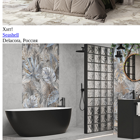
Хит!
Seashell
Delacora, Россия