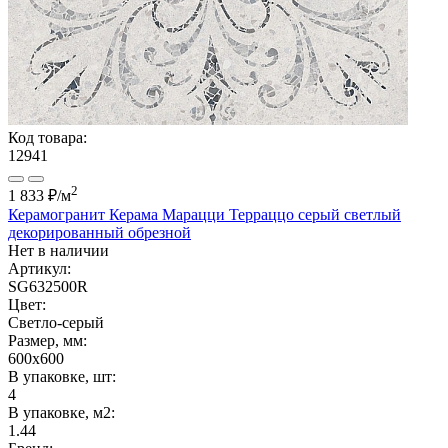
Код товара:
12941
2
1 833 ₽
/м
Керамогранит Керама Марацци Терраццо серый светлый
декорированный обрезной
Нет в наличии
Артикул:
SG632500R
Цвет:
Светло-серый
Размер, мм:
600x600
В упаковке, шт:
4
В упаковке, м2:
1.44