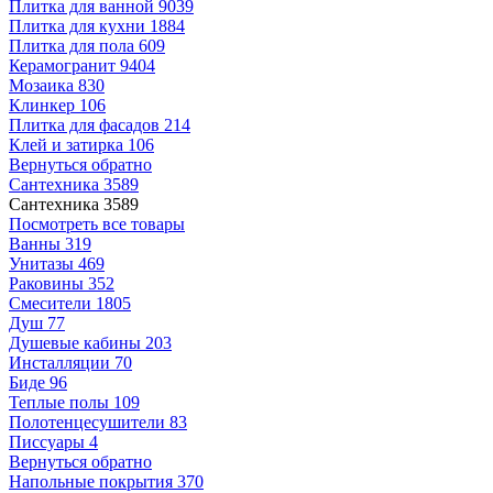
Плитка для ванной
9039
Плитка для кухни
1884
Плитка для пола
609
Керамогранит
9404
Мозаика
830
Клинкер
106
Плитка для фасадов
214
Клей и затирка
106
Вернуться обратно
Сантехника
3589
Сантехника
3589
Посмотреть все товары
Ванны
319
Унитазы
469
Раковины
352
Смесители
1805
Душ
77
Душевые кабины
203
Инсталляции
70
Биде
96
Теплые полы
109
Полотенцесушители
83
Писсуары
4
Вернуться обратно
Напольные покрытия
370