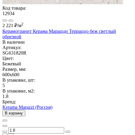
Код товара:
12934
2
2 221 ₽
/м
Керамогранит Керама Марацци Терраццо беж светлый
обрезной
В наличии
Артикул:
SG631820R
Цвет:
Бежевый
Размер, мм:
600x600
В упаковке, шт:
5
В упаковке, м2:
1.8
Бренд:
Kerama Marazzi (Россия)
В корзину