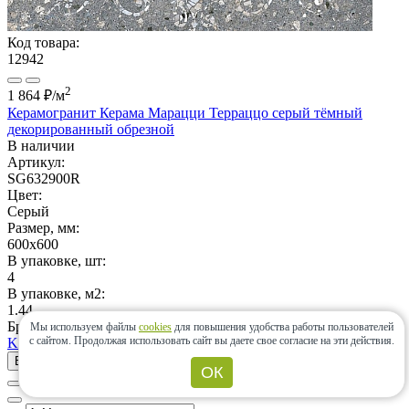
Код товара:
12942
2
1 864 ₽
/м
Керамогранит Керама Марацци Терраццо серый тёмный
декорированный обрезной
В наличии
Артикул:
SG632900R
Цвет:
Серый
Размер, мм:
600x600
В упаковке, шт:
4
В упаковке, м2:
1.44
Бренд:
Мы используем файлы
cookies
для повышения удобства работы пользователей
с сайтом.
Продолжая использовать сайт вы даете свое согласие на эти действия.
Kerama Marazzi (Россия)
В корзину
ОК