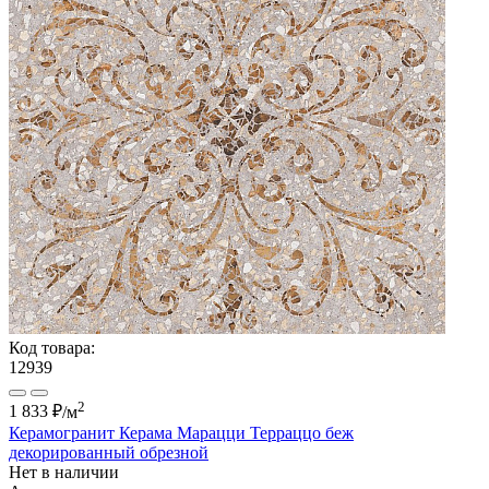
Код товара:
12939
2
1 833 ₽
/м
Керамогранит Керама Марацци Терраццо беж
декорированный обрезной
Нет в наличии