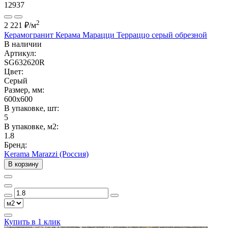
12937
2
2 221 ₽
/м
Керамогранит Керама Марацци Терраццо серый обрезной
В наличии
Артикул:
SG632620R
Цвет:
Серый
Размер, мм:
600x600
В упаковке, шт:
5
В упаковке, м2:
1.8
Бренд:
Kerama Marazzi (Россия)
В корзину
Купить в 1 клик