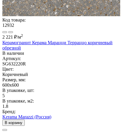
Код товара:
12932
2
2 221 ₽
/м
Керамогранит Керама Марацци Терраццо коричневый
обрезной
В наличии
Артикул:
SG632220R
Цвет:
Коричневый
Размер, мм:
600x600
В упаковке, шт:
5
В упаковке, м2:
1.8
Бренд:
Kerama Marazzi (Россия)
В корзину