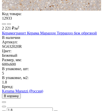
Код товара:
12933
2
2 221 ₽
/м
Керамогранит Керама Марацци Терраццо беж обрезной
В наличии
Артикул:
SG632020R
Цвет:
Бежевый
Размер, мм:
600x600
В упаковке, шт:
5
В упаковке, м2:
1.8
Бренд:
Kerama Marazzi (Россия)
В корзину