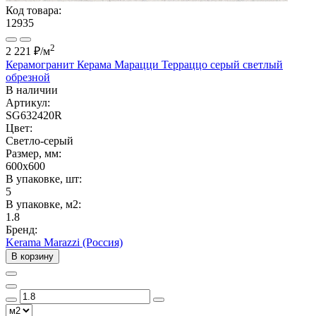
Код товара:
12935
2
2 221 ₽
/м
Керамогранит Керама Марацци Терраццо серый светлый
обрезной
В наличии
Артикул:
SG632420R
Цвет:
Светло-серый
Размер, мм:
600x600
В упаковке, шт:
5
В упаковке, м2:
1.8
Бренд:
Kerama Marazzi (Россия)
В корзину